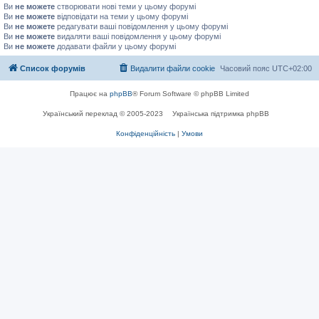
Ви
не можете
створювати нові теми у цьому форумі
Ви
не можете
відповідати на теми у цьому форумі
Ви
не можете
редагувати ваші повідомлення у цьому форумі
Ви
не можете
видаляти ваші повідомлення у цьому форумі
Ви
не можете
додавати файли у цьому форумі
Список форумів
Видалити файли cookie
Часовий пояс
UTC+02:00
Працює на
phpBB
® Forum Software © phpBB Limited
Український переклад © 2005-2023
Українська підтримка phpBB
Конфіденційність
|
Умови