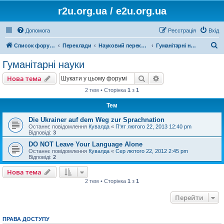
r2u.org.ua / e2u.org.ua
Допомога
Реєстрація
Вхід
П
Список форумів
Переклади
Науковий переклад
Гуманітарні науки
о
Гуманітарні науки
ш
Пошук
Розширений пошу
Нова тема
у
2 тем • Сторінка
1
з
1
к
Тем
Die Ukrainer auf dem Weg zur Sprachnation
Останнє повідомлення
Кувалда
«
П'ят лютого 22, 2013 12:40 pm
Відповіді:
3
DO NOT Leave Your Language Alone
Останнє повідомлення
Кувалда
«
Сер лютого 22, 2012 2:45 pm
Відповіді:
2
Нова тема
2 тем • Сторінка
1
з
1
Перейти
ПРАВА ДОСТУПУ