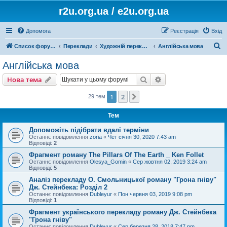
r2u.org.ua / e2u.org.ua
Допомога
Реєстрація
Вхід
П
Список форумів
Переклади
Художній переклад
Англійська мова
о
Англійська мова
ш
Пошук
Розширений пошу
Нова тема
у
к
1
2
Далі
29 тем
Тем
Допоможіть підібрати вдалі терміни
Останнє повідомлення
zoria
«
Чет січня 30, 2020 7:43 am
Відповіді:
2
Фрагмент роману The Pillars Of The Earth _ Ken Follet
Останнє повідомлення
Olesya_Gomin
«
Сер жовтня 02, 2019 3:24 am
Відповіді:
5
Аналіз перекладу О. Смольницької роману "Грона гніву"
Дж. Стейнбека: Розділ 2
Останнє повідомлення
Dubleyur
«
Пон червня 03, 2019 9:08 pm
Відповіді:
1
Фрагмент українського перекладу роману Дж. Стейнбека
"Грона гніву"
Останнє повідомлення
Dubleyur
«
Сер березня 28, 2018 7:47 pm