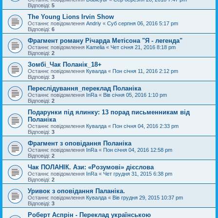
Відповіді:
5
The Young Lions Irvin Show
Останнє повідомлення
Andriy
«
Суб серпня 06, 2016 5:17 pm
Відповіді:
6
Фрагмент роману Річарда Метісона "Я - легенда"
Останнє повідомлення
Kamelia
«
Чет січня 21, 2016 8:18 pm
Відповіді:
2
Зомбі_Чак Поланік_18+
Останнє повідомлення
Кувалда
«
Пон січня 11, 2016 2:12 pm
Відповіді:
3
Переслідування_переклад Поланіка
Останнє повідомлення
InRa
«
Вів січня 05, 2016 1:10 pm
Відповіді:
2
Подарунки під ялинку: 13 порад письменникам від
Поланіка
Останнє повідомлення
Кувалда
«
Пон січня 04, 2016 2:33 pm
Відповіді:
3
Фрагмент з оповідання Поланіка
Останнє повідомлення
InRa
«
Пон січня 04, 2016 12:58 pm
Відповіді:
2
Чак ПОЛАНІК. Ази: «Розумові» дієслова
Останнє повідомлення
InRa
«
Чет грудня 31, 2015 6:38 pm
Відповіді:
2
Уривок з оповідання Паланіка.
Останнє повідомлення
Кувалда
«
Вів грудня 29, 2015 10:37 pm
Відповіді:
3
Роберт Аспрін - Переклад українською