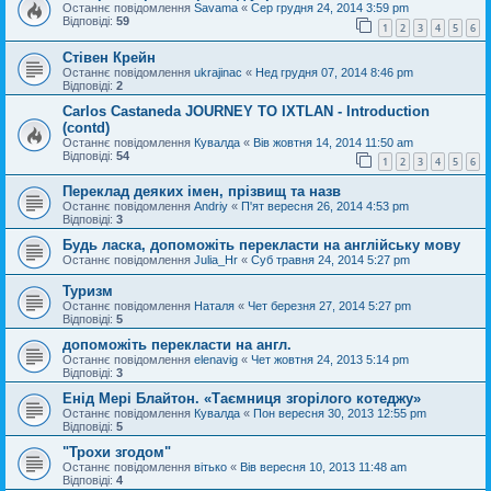
Останнє повідомлення
Savama
«
Сер грудня 24, 2014 3:59 pm
Відповіді:
59
1
2
3
4
5
6
Стівен Крейн
Останнє повідомлення
ukrajinac
«
Нед грудня 07, 2014 8:46 pm
Відповіді:
2
Carlos Castaneda JOURNEY TO IXTLAN - Introduction
(contd)
Останнє повідомлення
Кувалда
«
Вів жовтня 14, 2014 11:50 am
Відповіді:
54
1
2
3
4
5
6
Переклад деяких імен, прізвищ та назв
Останнє повідомлення
Andriy
«
П'ят вересня 26, 2014 4:53 pm
Відповіді:
3
Будь ласка, допоможіть перекласти на англійську мову
Останнє повідомлення
Julia_Hr
«
Суб травня 24, 2014 5:27 pm
Туризм
Останнє повідомлення
Наталя
«
Чет березня 27, 2014 5:27 pm
Відповіді:
5
допоможіть перекласти на англ.
Останнє повідомлення
elenavig
«
Чет жовтня 24, 2013 5:14 pm
Відповіді:
3
Енід Мері Блайтон. «Таємниця згорілого котеджу»
Останнє повідомлення
Кувалда
«
Пон вересня 30, 2013 12:55 pm
Відповіді:
5
"Трохи згодом"
Останнє повідомлення
вітько
«
Вів вересня 10, 2013 11:48 am
Відповіді:
4