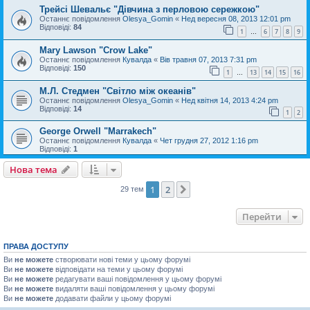
Трейсі Шевальє "Дівчина з перловою сережкою"
Останнє повідомлення
Olesya_Gomin
«
Нед вересня 08, 2013 12:01 pm
Відповіді:
84
1
6
7
8
9
…
Mary Lawson "Crow Lake"
Останнє повідомлення
Кувалда
«
Вів травня 07, 2013 7:31 pm
Відповіді:
150
1
13
14
15
16
…
М.Л. Стедмен "Світло між океанів"
Останнє повідомлення
Olesya_Gomin
«
Нед квітня 14, 2013 4:24 pm
Відповіді:
14
1
2
George Orwell "Marrakech"
Останнє повідомлення
Кувалда
«
Чет грудня 27, 2012 1:16 pm
Відповіді:
1
Нова тема
1
2
Далі
29 тем
Перейти
ПРАВА ДОСТУПУ
Ви
не можете
створювати нові теми у цьому форумі
Ви
не можете
відповідати на теми у цьому форумі
Ви
не можете
редагувати ваші повідомлення у цьому форумі
Ви
не можете
видаляти ваші повідомлення у цьому форумі
Ви
не можете
додавати файли у цьому форумі