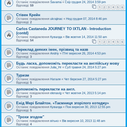
Останнє повідомлення
Savama
«
Сер грудня 24, 2014 3:59 pm
Відповіді:
59
1
2
3
4
5
6
Стівен Крейн
Останнє повідомлення
ukrajinac
«
Нед грудня 07, 2014 8:46 pm
Відповіді:
2
Carlos Castaneda JOURNEY TO IXTLAN - Introduction
(contd)
Останнє повідомлення
Кувалда
«
Вів жовтня 14, 2014 11:50 am
Відповіді:
54
1
2
3
4
5
6
Переклад деяких імен, прізвищ та назв
Останнє повідомлення
Andriy
«
П'ят вересня 26, 2014 4:53 pm
Відповіді:
3
Будь ласка, допоможіть перекласти на англійську мову
Останнє повідомлення
Julia_Hr
«
Суб травня 24, 2014 5:27 pm
Туризм
Останнє повідомлення
Наталя
«
Чет березня 27, 2014 5:27 pm
Відповіді:
5
допоможіть перекласти на англ.
Останнє повідомлення
elenavig
«
Чет жовтня 24, 2013 5:14 pm
Відповіді:
3
Енід Мері Блайтон. «Таємниця згорілого котеджу»
Останнє повідомлення
Кувалда
«
Пон вересня 30, 2013 12:55 pm
Відповіді:
5
"Трохи згодом"
Останнє повідомлення
вітько
«
Вів вересня 10, 2013 11:48 am
Відповіді:
4