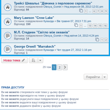
Трейсі Шевальє "Дівчина з перловою сережкою"
Останнє повідомлення
Olesya_Gomin
«
Нед вересня 08, 2013 12:01 pm
Відповіді:
84
1
6
7
8
9
…
Mary Lawson "Crow Lake"
Останнє повідомлення
Кувалда
«
Вів травня 07, 2013 7:31 pm
Відповіді:
150
1
13
14
15
16
…
М.Л. Стедмен "Світло між океанів"
Останнє повідомлення
Olesya_Gomin
«
Нед квітня 14, 2013 4:24 pm
Відповіді:
14
1
2
George Orwell "Marrakech"
Останнє повідомлення
Кувалда
«
Чет грудня 27, 2012 1:16 pm
Відповіді:
1
Нова тема
1
2
Далі
29 тем
Перейти
ПРАВА ДОСТУПУ
Ви
не можете
створювати нові теми у цьому форумі
Ви
не можете
відповідати на теми у цьому форумі
Ви
не можете
редагувати ваші повідомлення у цьому форумі
Ви
не можете
видаляти ваші повідомлення у цьому форумі
Ви
не можете
додавати файли у цьому форумі