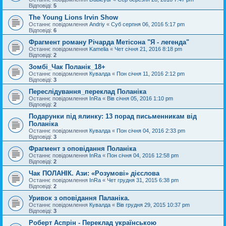
Відповіді:
5
The Young Lions Irvin Show
Останнє повідомлення
Andriy
«
Суб серпня 06, 2016 5:17 pm
Відповіді:
6
Фрагмент роману Річарда Метісона "Я - легенда"
Останнє повідомлення
Kamelia
«
Чет січня 21, 2016 8:18 pm
Відповіді:
2
Зомбі_Чак Поланік_18+
Останнє повідомлення
Кувалда
«
Пон січня 11, 2016 2:12 pm
Відповіді:
3
Переслідування_переклад Поланіка
Останнє повідомлення
InRa
«
Вів січня 05, 2016 1:10 pm
Відповіді:
2
Подарунки під ялинку: 13 порад письменникам від
Поланіка
Останнє повідомлення
Кувалда
«
Пон січня 04, 2016 2:33 pm
Відповіді:
3
Фрагмент з оповідання Поланіка
Останнє повідомлення
InRa
«
Пон січня 04, 2016 12:58 pm
Відповіді:
2
Чак ПОЛАНІК. Ази: «Розумові» дієслова
Останнє повідомлення
InRa
«
Чет грудня 31, 2015 6:38 pm
Відповіді:
2
Уривок з оповідання Паланіка.
Останнє повідомлення
Кувалда
«
Вів грудня 29, 2015 10:37 pm
Відповіді:
3
Роберт Аспрін - Переклад українською