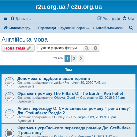
r2u.org.ua / e2u.org.ua
Допомога
Реєстрація
Вхід
П
Список форумів
Переклади
Художній переклад
Англійська мова
о
Англійська мова
ш
Пошук
Розширений пошу
Нова тема
у
к
1
2
Далі
29 тем
Тем
Допоможіть підібрати вдалі терміни
Останнє повідомлення
zoria
«
Чет січня 30, 2020 7:43 am
Відповіді:
2
Фрагмент роману The Pillars Of The Earth _ Ken Follet
Останнє повідомлення
Olesya_Gomin
«
Сер жовтня 02, 2019 3:24 am
Відповіді:
5
Аналіз перекладу О. Смольницької роману "Грона гніву"
Дж. Стейнбека: Розділ 2
Останнє повідомлення
Dubleyur
«
Пон червня 03, 2019 9:08 pm
Відповіді:
1
Фрагмент українського перекладу роману Дж. Стейнбека
"Грона гніву"
Останнє повідомлення
Dubleyur
«
Сер березня 28, 2018 7:47 pm