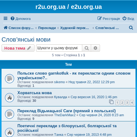
r2u.org.ua / e2u.org.ua
Допомога
Реєстрація
Вхід
П
Список форумів
Переклади
Художній переклад
Слов’янські мови
о
Слов’янські мови
ш
Пошук
Розширений пошу
Нова тема
у
5 тем • Сторінка
1
з
1
к
Тем
Польске слово garnkotłuk - як перекласти одним словом
українською?..
Останнє повідомлення
sikemo
«
Нед травня 22, 2022 12:29 pm
Відповіді:
1
Хорватська мова
Останнє повідомлення
Кувалда
«
Сер вересня 16, 2020 1:46 pm
Відповіді:
30
1
2
3
4
Переклад Відьмацької Саги (прямий з польської)
Останнє повідомлення
TheDarkMax2
«
Сер червня 24, 2020 8:23 am
Відповіді:
9
Поетичні переклади з білоруської, болгарської та
російської
Останнє повідомлення
Танка
«
Сер червня 19, 2013 4:48 pm