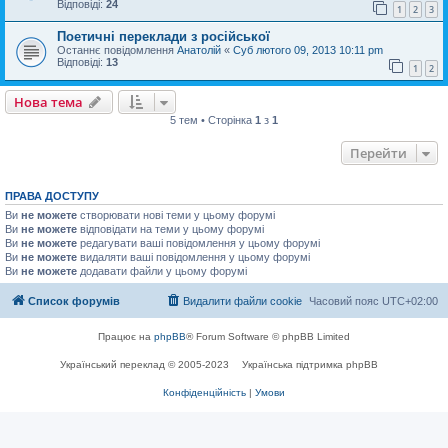
Відповіді:
24
1
2
3
Поетичні переклади з російської
Останнє повідомлення
Анатолій
«
Суб лютого 09, 2013 10:11 pm
Відповіді:
13
1
2
Нова тема
5 тем • Сторінка
1
з
1
Перейти
ПРАВА ДОСТУПУ
Ви
не можете
створювати нові теми у цьому форумі
Ви
не можете
відповідати на теми у цьому форумі
Ви
не можете
редагувати ваші повідомлення у цьому форумі
Ви
не можете
видаляти ваші повідомлення у цьому форумі
Ви
не можете
додавати файли у цьому форумі
Список форумів
Видалити файли cookie
Часовий пояс
UTC+02:00
Працює на
phpBB
® Forum Software © phpBB Limited
Український переклад © 2005-2023
Українська підтримка phpBB
Конфіденційність
|
Умови