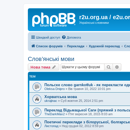
r2u.org.ua / e2u.o
Українські словники
Швидкий доступ
Допомога
Список форумів
Переклади
Художній переклад
Сло
Слов’янські мови
Пошук
Розш
Нова тема
ТЕМ
Польске слово garnkotłuk - як перекласти о
Oleksa Dnipro
»
Вів травня 10, 2022 10:01 pm
Хорватська мова
ukrajinac
»
Суб жовтня 25, 2014 2:51 pm
Переклад Відьмацької Саги (прямий з польсь
TheDarkMax2
»
П'ят вересня 18, 2015 8:03 am
Поетичні переклади з білоруської, болгарськ
Листопад
»
Нед грудня 02, 2012 8:59 pm