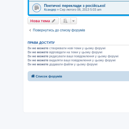
Поетичні переклади з російської
Ксандер
»
Сер лютого 06, 2013 5:03 am
Нова тема
Повернутись до списку форумів
ПРАВА ДОСТУПУ
Ви
не можете
створювати нові теми у цьому форумі
Ви
не можете
відповідати на теми у цьому форумі
Ви
не можете
редагувати ваші повідомлення у цьому форумі
Ви
не можете
видаляти ваші повідомлення у цьому форумі
Ви
не можете
додавати файли у цьому форумі
Список форумів