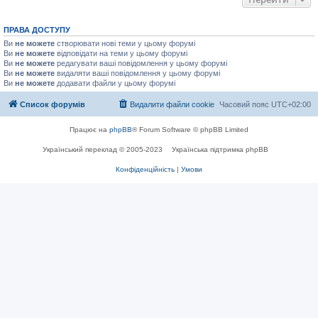
ПРАВА ДОСТУПУ
Ви
не можете
створювати нові теми у цьому форумі
Ви
не можете
відповідати на теми у цьому форумі
Ви
не можете
редагувати ваші повідомлення у цьому форумі
Ви
не можете
видаляти ваші повідомлення у цьому форумі
Ви
не можете
додавати файли у цьому форумі
Список форумів
Видалити файли cookie
Часовий пояс
UTC+02:00
Працює на
phpBB
® Forum Software © phpBB Limited
Український переклад © 2005-2023
Українська підтримка phpBB
Конфіденційність
|
Умови