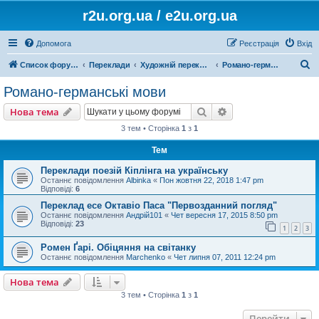
r2u.org.ua / e2u.org.ua
Допомога
Реєстрація
Вхід
П
Список форумів
Переклади
Художній переклад
Романо-германські мови
о
Романо-германські мови
ш
Пошук
Розширений пошу
Нова тема
у
3 тем • Сторінка
1
з
1
к
Тем
Переклади поезій Кіплінга на українську
Останнє повідомлення
Albinka
«
Пон жовтня 22, 2018 1:47 pm
Відповіді:
6
Переклад есе Октавіо Паса "Первозданний погляд"
Останнє повідомлення
Андрій101
«
Чет вересня 17, 2015 8:50 pm
Відповіді:
23
1
2
3
Ромен Ґарі. Обіцяння на світанку
Останнє повідомлення
Marchenko
«
Чет липня 07, 2011 12:24 pm
Нова тема
3 тем • Сторінка
1
з
1
Перейти