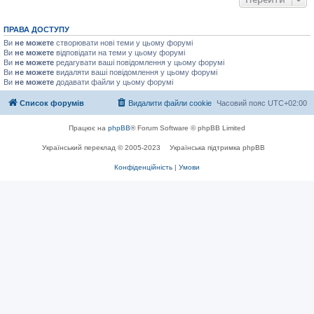
ПРАВА ДОСТУПУ
Ви
не можете
створювати нові теми у цьому форумі
Ви
не можете
відповідати на теми у цьому форумі
Ви
не можете
редагувати ваші повідомлення у цьому форумі
Ви
не можете
видаляти ваші повідомлення у цьому форумі
Ви
не можете
додавати файли у цьому форумі
Список форумів
Видалити файли cookie
Часовий пояс
UTC+02:00
Працює на
phpBB
® Forum Software © phpBB Limited
Український переклад © 2005-2023
Українська підтримка phpBB
Конфіденційність
|
Умови