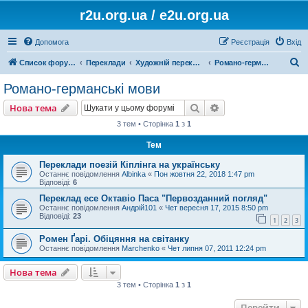
r2u.org.ua / e2u.org.ua
Допомога
Реєстрація
Вхід
П
Список форумів
Переклади
Художній переклад
Романо-германські мови
о
Романо-германські мови
ш
Пошук
Розширений пошу
Нова тема
у
3 тем • Сторінка
1
з
1
к
Тем
Переклади поезій Кіплінга на українську
Останнє повідомлення
Albinka
«
Пон жовтня 22, 2018 1:47 pm
Відповіді:
6
Переклад есе Октавіо Паса "Первозданний погляд"
Останнє повідомлення
Андрій101
«
Чет вересня 17, 2015 8:50 pm
Відповіді:
23
1
2
3
Ромен Ґарі. Обіцяння на світанку
Останнє повідомлення
Marchenko
«
Чет липня 07, 2011 12:24 pm
Нова тема
3 тем • Сторінка
1
з
1
Перейти