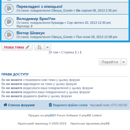
Перекладачі з німецької
Останнє повідомлення
Olesya_Gomin
«
Вів серпня 06, 2013 2:35 pm
Володимир Брюґґен
Останнє повідомлення
Кувалда
«
Сер лютого 20, 2013 12:30 pm
Відповіді:
2
Віктор Шовкун
Останнє повідомлення
Olesya_Gomin
«
Пон січня 28, 2013 12:08 pm
Нова тема
18 тем • Сторінка
1
з
1
Перейти
ПРАВА ДОСТУПУ
Ви
не можете
створювати нові теми у цьому форумі
Ви
не можете
відповідати на теми у цьому форумі
Ви
не можете
редагувати ваші повідомлення у цьому форумі
Ви
не можете
видаляти ваші повідомлення у цьому форумі
Ви
не можете
додавати файли у цьому форумі
Список форумів
Видалити файли cookie
Часовий пояс
UTC+02:00
Працює на
phpBB
® Forum Software © phpBB Limited
Український переклад © 2005-2023
Українська підтримка phpBB