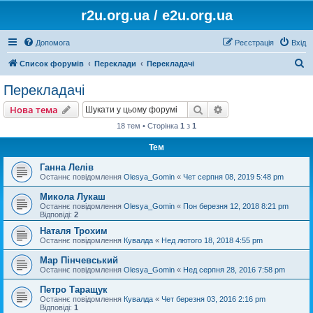
r2u.org.ua / e2u.org.ua
Допомога
Реєстрація
Вхід
П
Список форумів
Переклади
Перекладачі
о
Перекладачі
ш
Пошук
Розширений пошу
Нова тема
у
18 тем • Сторінка
1
з
1
к
Тем
Ганна Лелів
Останнє повідомлення
Olesya_Gomin
«
Чет серпня 08, 2019 5:48 pm
Микола Лукаш
Останнє повідомлення
Olesya_Gomin
«
Пон березня 12, 2018 8:21 pm
Відповіді:
2
Наталя Трохим
Останнє повідомлення
Кувалда
«
Нед лютого 18, 2018 4:55 pm
Мар Пінчевський
Останнє повідомлення
Olesya_Gomin
«
Нед серпня 28, 2016 7:58 pm
Петро Таращук
Останнє повідомлення
Кувалда
«
Чет березня 03, 2016 2:16 pm
Відповіді:
1