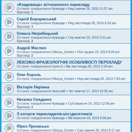
«Кладовище» вітчизняного перекладу
Останнє повідомлення
Кувалда
«
Нед серпня 16, 2015 11:07 am
Відповіді:
1
Сергій Борщевський
Останнє повідомлення
Кувалда
«
Нед листопада 30, 2014 6:34 pm
Відповіді:
3
Олекса Негребецький
Останнє повідомлення
Кувалда
«
Сер жовтня 29, 2014 2:21 pm
Відповіді:
2
Андрій Маслюх
Останнє повідомлення
Olesya_Gomin
«
Пон грудня 23, 2013 8:26 pm
Відповіді:
2
ЛЕКСИКО-ФРАЗЕОЛОГІЧНІ ОСОБЛИВОСТІ ПЕРЕКЛАДУ
Останнє повідомлення
Iryna S
«
Вів листопада 05, 2013 2:34 pm
Олег Король
Останнє повідомлення
Olesya_Gomin
«
Нед листопада 03, 2013 7:03 pm
Вікторія Наріжна
Останнє повідомлення
Анатолій
«
Чет жовтня 17, 2013 10:36 am
Наталка Сняданко
Останнє повідомлення
Кувалда
«
Суб вересня 14, 2013 12:06 pm
Відповіді:
2
З когорти перекладачів-шістдесятників
Останнє повідомлення
Кувалда
«
Вів вересня 03, 2013 6:58 pm
Юрко Прохасько
Останнє повідомлення
Olesya_Gomin
«
Сер серпня 28, 2013 9:17 am