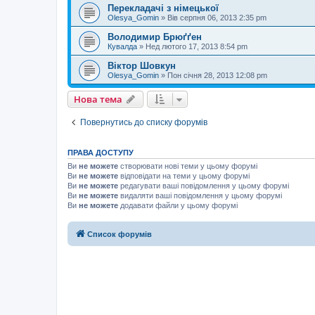
Перекладачі з німецької
Olesya_Gomin
»
Вів серпня 06, 2013 2:35 pm
Володимир Брюґґен
Кувалда
»
Нед лютого 17, 2013 8:54 pm
Віктор Шовкун
Olesya_Gomin
»
Пон січня 28, 2013 12:08 pm
Нова тема
Повернутись до списку форумів
ПРАВА ДОСТУПУ
Ви
не можете
створювати нові теми у цьому форумі
Ви
не можете
відповідати на теми у цьому форумі
Ви
не можете
редагувати ваші повідомлення у цьому форумі
Ви
не можете
видаляти ваші повідомлення у цьому форумі
Ви
не можете
додавати файли у цьому форумі
Список форумів