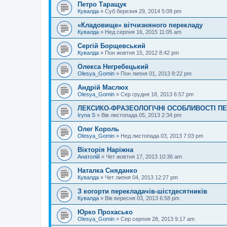
Петро Таращук
Кувалда
»
Суб березня 29, 2014 5:09 pm
«Кладовище» вітчизняного перекладу
Кувалда
»
Нед серпня 16, 2015 11:05 am
Сергій Борщевський
Кувалда
»
Пон жовтня 15, 2012 8:42 pm
Олекса Негребецький
Olesya_Gomin
»
Пон липня 01, 2013 8:22 pm
Андрій Маслюх
Olesya_Gomin
»
Сер грудня 18, 2013 6:57 pm
ЛЕКСИКО-ФРАЗЕОЛОГІЧНІ ОСОБЛИВОСТІ П
Iryna S
»
Вів листопада 05, 2013 2:34 pm
Олег Король
Olesya_Gomin
»
Нед листопада 03, 2013 7:03 pm
Вікторія Наріжна
Анатолій
»
Чет жовтня 17, 2013 10:36 am
Наталка Сняданко
Кувалда
»
Чет липня 04, 2013 12:27 pm
З когорти перекладачів-шістдесятників
Кувалда
»
Вів вересня 03, 2013 6:58 pm
Юрко Прохасько
Olesya_Gomin
»
Сер серпня 28, 2013 9:17 am