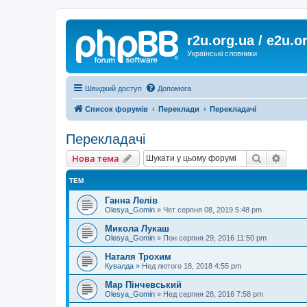
r2u.org.ua / e2u.o
Українські словники
Швидкий доступ
Допомога
Список форумів
Переклади
Перекладачі
Перекладачі
Пошук
Розш
Нова тема
ТЕМ
Ганна Лелів
Olesya_Gomin
»
Чет серпня 08, 2019 5:48 pm
Микола Лукаш
Olesya_Gomin
»
Пон серпня 29, 2016 11:50 pm
Наталя Трохим
Кувалда
»
Нед лютого 18, 2018 4:55 pm
Мар Пінчевський
Olesya_Gomin
»
Нед серпня 28, 2016 7:58 pm