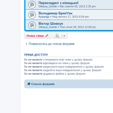
Перекладачі з німецької
Olesya_Gomin
»
Вів серпня 06, 2013 2:35 pm
Володимир Брюґґен
Кувалда
»
Нед лютого 17, 2013 8:54 pm
Віктор Шовкун
Olesya_Gomin
»
Пон січня 28, 2013 12:08 pm
Нова тема
Повернутись до списку форумів
ПРАВА ДОСТУПУ
Ви
не можете
створювати нові теми у цьому форумі
Ви
не можете
відповідати на теми у цьому форумі
Ви
не можете
редагувати ваші повідомлення у цьому форумі
Ви
не можете
видаляти ваші повідомлення у цьому форумі
Ви
не можете
додавати файли у цьому форумі
Список форумів