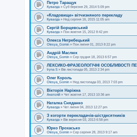
Петро Таращук
Кувалда
»
Суб березня 29, 2014 5:09 pm
«Кладовище» вітчизняного перекладу
Кувалда
»
Нед серпня 16, 2015 11:05 am
Сергій Борщевський
Кувалда
»
Пон жовтня 15, 2012 8:42 pm
Олекса Негребецький
Olesya_Gomin
»
Пон липня 01, 2013 8:22 pm
Андрій Маслюх
Olesya_Gomin
»
Сер грудня 18, 2013 6:57 pm
ЛЕКСИКО-ФРАЗЕОЛОГІЧНІ ОСОБЛИВОСТІ П
Iryna S
»
Вів листопада 05, 2013 2:34 pm
Олег Король
Olesya_Gomin
»
Нед листопада 03, 2013 7:03 pm
Вікторія Наріжна
Анатолій
»
Чет жовтня 17, 2013 10:36 am
Наталка Сняданко
Кувалда
»
Чет липня 04, 2013 12:27 pm
З когорти перекладачів-шістдесятників
Кувалда
»
Вів вересня 03, 2013 6:58 pm
Юрко Прохасько
Olesya_Gomin
»
Сер серпня 28, 2013 9:17 am