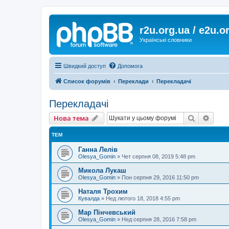
r2u.org.ua / e2u.o
Українські словники
Швидкий доступ
Допомога
Список форумів
Переклади
Перекладачі
Перекладачі
Пошук
Розш
Нова тема
ТЕМ
Ганна Лелів
Olesya_Gomin
»
Чет серпня 08, 2019 5:48 pm
Микола Лукаш
Olesya_Gomin
»
Пон серпня 29, 2016 11:50 pm
Наталя Трохим
Кувалда
»
Нед лютого 18, 2018 4:55 pm
Мар Пінчевський
Olesya_Gomin
»
Нед серпня 28, 2016 7:58 pm