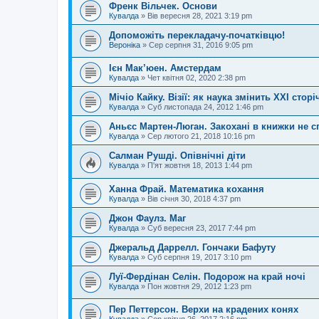
Френк Вільчек. Основи
Кувалда
»
Вів вересня 28, 2021 3:19 pm
Допоможіть перекладачу-початківцю!
Вероніка
»
Сер серпня 31, 2016 9:05 pm
Ієн Мак’юен. Амстердам
Кувалда
»
Чет квітня 02, 2020 2:38 pm
Мічіо Кайку. Візії: як наука змінить XXI сторі
Кувалда
»
Суб листопада 24, 2012 1:46 pm
Аньєс Мартен-Люган. Закохані в книжки не с
Кувалда
»
Сер лютого 21, 2018 10:16 pm
Салман Рушді. Опівнічні діти
Кувалда
»
П'ят жовтня 18, 2013 1:44 pm
Ханна Фрай. Математика кохання
Кувалда
»
Вів січня 30, 2018 4:37 pm
Джон Фаулз. Маг
Кувалда
»
Суб вересня 23, 2017 7:44 pm
Джеральд Даррелл. Гончаки Бафуту
Кувалда
»
Суб серпня 19, 2017 3:10 pm
Луї-Фердінан Селін. Подорож на край ночі
Кувалда
»
Пон жовтня 29, 2012 1:23 pm
Пер Петтерсон. Верхи на крадених конях