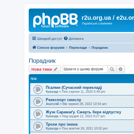
r2u.org.ua / e2u.o
Українські словники
Швидкий доступ
Допомога
Список форумів
Переклади
Порадник
Порадник
Пошук
Розш
Нова тема
ТЕМ
Псалми (Сучасний переклад)
Кувалда
»
Пон серпня 11, 2025 5:49 pm
Реекспорт смислу
Анатолій
»
Вів червня 28, 2022 10:54 am
Жузе Сарамаґу. Смерть бере відпустку
Кувалда
»
Нед грудня 12, 2021 8:27 pm
Трохи про імена
Кувалда
»
Пон жовтня 18, 2021 10:02 pm