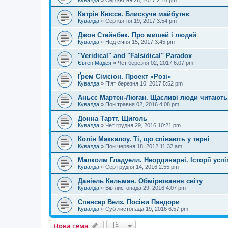
Кувалда
»
Сер квітня 26, 2017 2:16 pm
Катрін Кюссе. Блискуче майбутнє
Кувалда
»
Сер квітня 19, 2017 3:54 pm
Джон Стейнбек. Про мишей і людей
Кувалда
»
Нед січня 15, 2017 3:45 pm
"Veridical" and "Falsidical" Paradox
Євген Мадея
»
Чет березня 02, 2017 6:07 pm
Ґрем Сімсіон. Проект «Розі»
Кувалда
»
П'ят березня 10, 2017 5:52 pm
Аньєс Мартен-Люган. Щасливі люди читають 
Кувалда
»
Пон травня 02, 2016 4:08 pm
Донна Тартт. Щиголь
Кувалда
»
Чет грудня 29, 2016 10:21 pm
Колін Маккалоу. Ті, що співають у терні
Кувалда
»
Пон червня 18, 2012 11:32 am
Малколм Гладуелл. Неординарні. Історії успі
Кувалда
»
Сер грудня 14, 2016 2:55 pm
Даніель Кельман. Обмірювання світу
Кувалда
»
Вів листопада 29, 2016 4:07 pm
Спенсер Велз. Посіви Пандори
Кувалда
»
Суб листопада 19, 2016 6:57 pm
Нова тема