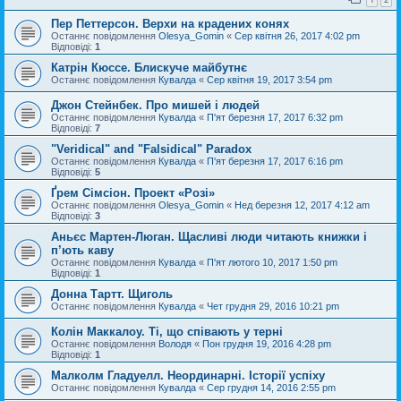
Пер Петтерсон. Верхи на крадених конях
Останнє повідомлення
Olesya_Gomin
«
Сер квітня 26, 2017 4:02 pm
Відповіді:
1
Катрін Кюссе. Блискуче майбутнє
Останнє повідомлення
Кувалда
«
Сер квітня 19, 2017 3:54 pm
Джон Стейнбек. Про мишей і людей
Останнє повідомлення
Кувалда
«
П'ят березня 17, 2017 6:32 pm
Відповіді:
7
"Veridical" and "Falsidical" Paradox
Останнє повідомлення
Кувалда
«
П'ят березня 17, 2017 6:16 pm
Відповіді:
5
Ґрем Сімсіон. Проект «Розі»
Останнє повідомлення
Olesya_Gomin
«
Нед березня 12, 2017 4:12 am
Відповіді:
3
Аньєс Мартен-Люган. Щасливі люди читають книжки і
п’ють каву
Останнє повідомлення
Кувалда
«
П'ят лютого 10, 2017 1:50 pm
Відповіді:
1
Донна Тартт. Щиголь
Останнє повідомлення
Кувалда
«
Чет грудня 29, 2016 10:21 pm
Колін Маккалоу. Ті, що співають у терні
Останнє повідомлення
Володя
«
Пон грудня 19, 2016 4:28 pm
Відповіді:
1
Малколм Гладуелл. Неординарні. Історії успіху
Останнє повідомлення
Кувалда
«
Сер грудня 14, 2016 2:55 pm