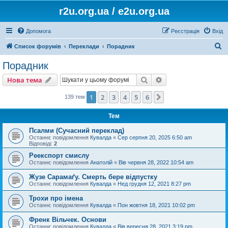
r2u.org.ua / e2u.org.ua
Допомога
Реєстрація
Вхід
П
Список форумів
Переклади
Порадник
о
Порадник
ш
Пошук
Розширений пошу
Нова тема
у
к
1
2
3
4
5
6
Далі
139 тем
Тем
Псалми (Сучасний переклад)
Останнє повідомлення
Кувалда
«
Сер серпня 20, 2025 6:50 am
Відповіді:
2
Реекспорт смислу
Останнє повідомлення
Анатолій
«
Вів червня 28, 2022 10:54 am
Жузе Сарамаґу. Смерть бере відпустку
Останнє повідомлення
Кувалда
«
Нед грудня 12, 2021 8:27 pm
Трохи про імена
Останнє повідомлення
Кувалда
«
Пон жовтня 18, 2021 10:02 pm
Френк Вільчек. Основи
Останнє повідомлення
Кувалда
«
Вів вересня 28, 2021 3:19 pm