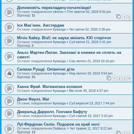
Допоможіть перекладачу-початківцю!
Останнє повідомлення
sikemo
«
П'ят жовтня 02, 2020 9:32 pm
Відповіді:
11
1
2
Ієн Мак’юен. Амстердам
Останнє повідомлення
Кувалда
«
Чет квітня 02, 2020 2:38 pm
Мічіо Кайку. Візії: як наука змінить XXI сторіччя
Останнє повідомлення
Кувалда
«
Суб квітня 21, 2018 1:41 pm
Відповіді:
2
Аньєс Мартен-Люган. Закохані в книжки не сплять на
самоті
Останнє повідомлення
Кувалда
«
Сер лютого 21, 2018 10:16 pm
Салман Рушді. Опівнічні діти
Останнє повідомлення
Кувалда
«
Нед лютого 18, 2018 4:54 pm
Відповіді:
31
1
2
3
4
Ханна Фрай. Математика кохання
Останнє повідомлення
Кувалда
«
Вів січня 30, 2018 4:37 pm
Джон Фаулз. Маг
Останнє повідомлення
Кувалда
«
Суб вересня 23, 2017 7:44 pm
Джеральд Даррелл. Гончаки Бафуту
Останнє повідомлення
Кувалда
«
Суб серпня 19, 2017 3:10 pm
Луї-Фердінан Селін. Подорож на край ночі
Останнє повідомлення
Dubleyur
«
Чет травня 11, 2017 8:22 pm
Відповіді:
12
1
2