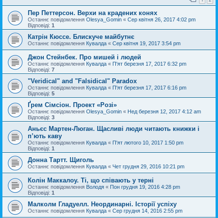
Пер Петтерсон. Верхи на крадених конях
Останнє повідомлення
Olesya_Gomin
«
Сер квітня 26, 2017 4:02 pm
Відповіді:
1
Катрін Кюссе. Блискуче майбутнє
Останнє повідомлення
Кувалда
«
Сер квітня 19, 2017 3:54 pm
Джон Стейнбек. Про мишей і людей
Останнє повідомлення
Кувалда
«
П'ят березня 17, 2017 6:32 pm
Відповіді:
7
"Veridical" and "Falsidical" Paradox
Останнє повідомлення
Кувалда
«
П'ят березня 17, 2017 6:16 pm
Відповіді:
5
Ґрем Сімсіон. Проект «Розі»
Останнє повідомлення
Olesya_Gomin
«
Нед березня 12, 2017 4:12 am
Відповіді:
3
Аньєс Мартен-Люган. Щасливі люди читають книжки і
п’ють каву
Останнє повідомлення
Кувалда
«
П'ят лютого 10, 2017 1:50 pm
Відповіді:
1
Донна Тартт. Щиголь
Останнє повідомлення
Кувалда
«
Чет грудня 29, 2016 10:21 pm
Колін Маккалоу. Ті, що співають у терні
Останнє повідомлення
Володя
«
Пон грудня 19, 2016 4:28 pm
Відповіді:
1
Малколм Гладуелл. Неординарні. Історії успіху
Останнє повідомлення
Кувалда
«
Сер грудня 14, 2016 2:55 pm