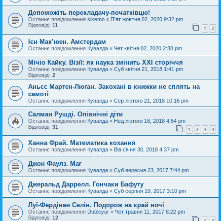
Допоможіть перекладачу-початківцю!
Останнє повідомлення
sikemo
«
П'ят жовтня 02, 2020 9:32 pm
Відповіді:
11
1
2
Ієн Мак’юен. Амстердам
Останнє повідомлення
Кувалда
«
Чет квітня 02, 2020 2:38 pm
Мічіо Кайку. Візії: як наука змінить XXI сторіччя
Останнє повідомлення
Кувалда
«
Суб квітня 21, 2018 1:41 pm
Відповіді:
2
Аньєс Мартен-Люган. Закохані в книжки не сплять на
самоті
Останнє повідомлення
Кувалда
«
Сер лютого 21, 2018 10:16 pm
Салман Рушді. Опівнічні діти
Останнє повідомлення
Кувалда
«
Нед лютого 18, 2018 4:54 pm
Відповіді:
31
1
2
3
4
Ханна Фрай. Математика кохання
Останнє повідомлення
Кувалда
«
Вів січня 30, 2018 4:37 pm
Джон Фаулз. Маг
Останнє повідомлення
Кувалда
«
Суб вересня 23, 2017 7:44 pm
Джеральд Даррелл. Гончаки Бафуту
Останнє повідомлення
Кувалда
«
Суб серпня 19, 2017 3:10 pm
Луї-Фердінан Селін. Подорож на край ночі
Останнє повідомлення
Dubleyur
«
Чет травня 11, 2017 8:22 pm
Відповіді:
12
1
2