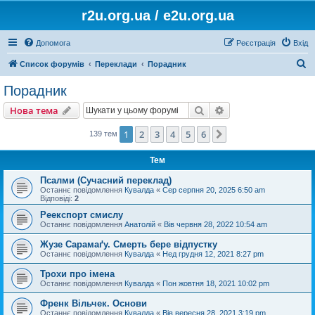
r2u.org.ua / e2u.org.ua
Допомога
Реєстрація
Вхід
П
Список форумів
Переклади
Порадник
о
Порадник
ш
Пошук
Розширений пошу
Нова тема
у
к
1
2
3
4
5
6
Далі
139 тем
Тем
Псалми (Сучасний переклад)
Останнє повідомлення
Кувалда
«
Сер серпня 20, 2025 6:50 am
Відповіді:
2
Реекспорт смислу
Останнє повідомлення
Анатолій
«
Вів червня 28, 2022 10:54 am
Жузе Сарамаґу. Смерть бере відпустку
Останнє повідомлення
Кувалда
«
Нед грудня 12, 2021 8:27 pm
Трохи про імена
Останнє повідомлення
Кувалда
«
Пон жовтня 18, 2021 10:02 pm
Френк Вільчек. Основи
Останнє повідомлення
Кувалда
«
Вів вересня 28, 2021 3:19 pm