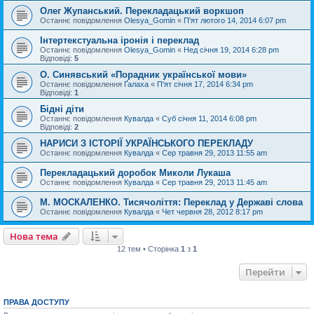
Олег Жупанський. Перекладацький воркшоп
Останнє повідомлення
Olesya_Gomin
«
П'ят лютого 14, 2014 6:07 pm
Інтертекстуальна іронія і переклад
Останнє повідомлення
Olesya_Gomin
«
Нед січня 19, 2014 6:28 pm
Відповіді:
5
О. Синявський «Порадник української мови»
Останнє повідомлення
Ґалаха
«
П'ят січня 17, 2014 6:34 pm
Відповіді:
1
Бідні діти
Останнє повідомлення
Кувалда
«
Суб січня 11, 2014 6:08 pm
Відповіді:
2
НАРИСИ З ІСТОРІЇ УКРАЇНСЬКОГО ПЕРЕКЛАДУ
Останнє повідомлення
Кувалда
«
Сер травня 29, 2013 11:55 am
Перекладацький доробок Миколи Лукаша
Останнє повідомлення
Кувалда
«
Сер травня 29, 2013 11:45 am
М. МОСКАЛЕНКО. Тисячоліття: Переклад у Державі слова
Останнє повідомлення
Кувалда
«
Чет червня 28, 2012 8:17 pm
Нова тема
12 тем • Сторінка
1
з
1
Перейти
ПРАВА ДОСТУПУ