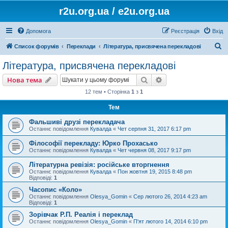
r2u.org.ua / e2u.org.ua
Допомога
Реєстрація
Вхід
П
Список форумів
Переклади
Література, присвячена перекладові
о
Література, присвячена перекладові
ш
Пошук
Розширений пошу
Нова тема
у
12 тем • Сторінка
1
з
1
к
Тем
Фальшиві друзі перекладача
Останнє повідомлення
Кувалда
«
Чет серпня 31, 2017 6:17 pm
Філософії перекладу: Юрко Прохасько
Останнє повідомлення
Кувалда
«
Чет червня 08, 2017 9:17 pm
Літературна ревізія: російське вторгнення
Останнє повідомлення
Кувалда
«
Пон жовтня 19, 2015 8:48 pm
Відповіді:
1
Часопис «Коло»
Останнє повідомлення
Olesya_Gomin
«
Сер лютого 26, 2014 4:23 am
Відповіді:
1
Зорівчак Р.П. Реалія і переклад
Останнє повідомлення
Olesya_Gomin
«
П'ят лютого 14, 2014 6:10 pm