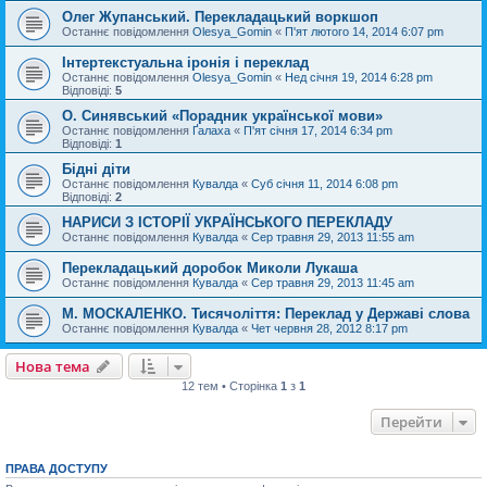
Олег Жупанський. Перекладацький воркшоп
Останнє повідомлення
Olesya_Gomin
«
П'ят лютого 14, 2014 6:07 pm
Інтертекстуальна іронія і переклад
Останнє повідомлення
Olesya_Gomin
«
Нед січня 19, 2014 6:28 pm
Відповіді:
5
О. Синявський «Порадник української мови»
Останнє повідомлення
Ґалаха
«
П'ят січня 17, 2014 6:34 pm
Відповіді:
1
Бідні діти
Останнє повідомлення
Кувалда
«
Суб січня 11, 2014 6:08 pm
Відповіді:
2
НАРИСИ З ІСТОРІЇ УКРАЇНСЬКОГО ПЕРЕКЛАДУ
Останнє повідомлення
Кувалда
«
Сер травня 29, 2013 11:55 am
Перекладацький доробок Миколи Лукаша
Останнє повідомлення
Кувалда
«
Сер травня 29, 2013 11:45 am
М. МОСКАЛЕНКО. Тисячоліття: Переклад у Державі слова
Останнє повідомлення
Кувалда
«
Чет червня 28, 2012 8:17 pm
Нова тема
12 тем • Сторінка
1
з
1
Перейти
ПРАВА ДОСТУПУ