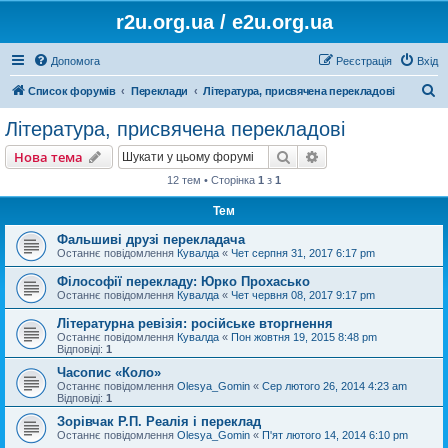
r2u.org.ua / e2u.org.ua
Допомога
Реєстрація
Вхід
П
Список форумів
Переклади
Література, присвячена перекладові
о
Література, присвячена перекладові
ш
Пошук
Розширений пошу
Нова тема
у
12 тем • Сторінка
1
з
1
к
Тем
Фальшиві друзі перекладача
Останнє повідомлення
Кувалда
«
Чет серпня 31, 2017 6:17 pm
Філософії перекладу: Юрко Прохасько
Останнє повідомлення
Кувалда
«
Чет червня 08, 2017 9:17 pm
Літературна ревізія: російське вторгнення
Останнє повідомлення
Кувалда
«
Пон жовтня 19, 2015 8:48 pm
Відповіді:
1
Часопис «Коло»
Останнє повідомлення
Olesya_Gomin
«
Сер лютого 26, 2014 4:23 am
Відповіді:
1
Зорівчак Р.П. Реалія і переклад
Останнє повідомлення
Olesya_Gomin
«
П'ят лютого 14, 2014 6:10 pm