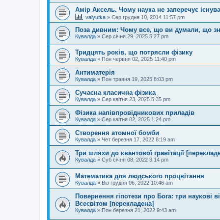
Амір Аксель. Чому наука не заперечує існув
valyutka
»
Сер грудня 10, 2014 11:57 pm
Поза дивним: Чому все, що ви думали, що зн
Кувалда
»
Сер січня 29, 2025 5:27 pm
Тридцять років, що потрясли фізику
Кувалда
»
Пон червня 02, 2025 11:40 pm
Антиматерія
Кувалда
»
Пон травня 19, 2025 8:03 pm
Сучасна класична фізика
Кувалда
»
Сер квітня 23, 2025 5:35 pm
Фізика напівпровідникових приладів
Кувалда
»
Сер квітня 02, 2025 1:24 pm
Створення атомної бомби
Кувалда
»
Чет березня 17, 2022 8:19 am
Три шляхи до квантової гравітації [переклад
Кувалда
»
Суб січня 08, 2022 3:14 pm
Математика для людського процвітання
Кувалда
»
Вів грудня 06, 2022 10:46 am
Повернення гіпотези про Бога: три наукові в
Всесвітом [перекладена]
Кувалда
»
Пон березня 21, 2022 9:43 am