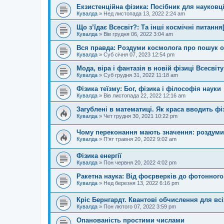
Екзистенційна фізика: Посібник для науковц
Кувалда
»
Нед листопада 13, 2022 2:24 am
Що з’їдає Всесвіт?: Та інші космічні питання
Кувалда
»
Вів грудня 06, 2022 3:04 am
Вся правда: Роздуми космолога про пошук о
Кувалда
»
Суб січня 07, 2023 12:54 pm
Мода, віра і фантазія в новій фізиці Всесвіту
Кувалда
»
Суб грудня 31, 2022 11:18 am
Фізика теїзму: Бог, фізика і філософія науки
Кувалда
»
Вів листопада 22, 2022 12:16 am
Загублені в математиці. Як краса вводить фі
Кувалда
»
Чет грудня 30, 2021 10:22 pm
Чому переконання мають значення: роздуми 
Кувалда
»
П'ят травня 20, 2022 9:02 am
Фізика енергії
Кувалда
»
Пон червня 20, 2022 4:02 pm
Ракетна наука: Від фоєрверків до фотонного
Кувалда
»
Нед березня 13, 2022 6:16 pm
Кріс Бернгардт. Квантові обчислення для всі
Кувалда
»
Пон лютого 07, 2022 3:59 pm
Опанованість простими числами