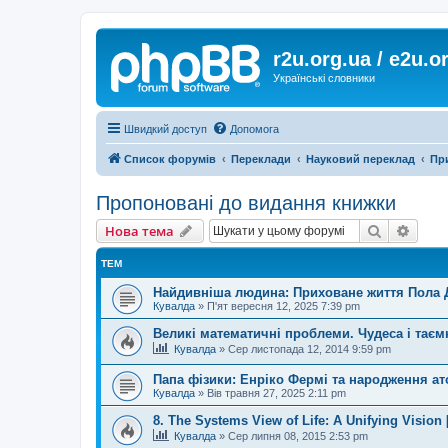
r2u.org.ua / e2u.o
Українські словники
Швидкий доступ
Допомога
Список форумів
Переклади
Науковий переклад
При
Пропоновані до видання книжки
Пошук
Розш
Нова тема
ТЕМ
Найдивніша людина: Приховане життя Пола Д
Кувалда
»
П'ят вересня 12, 2025 7:39 pm
Великі математичні проблеми. Чудеса і таєм
Кувалда
»
Сер листопада 12, 2014 9:59 pm
Папа фізики: Енріко Фермі та народження ат
Кувалда
»
Вів травня 27, 2025 2:11 pm
8. The Systems View of Life: A Unifying Vision
Кувалда
»
Сер липня 08, 2015 2:53 pm