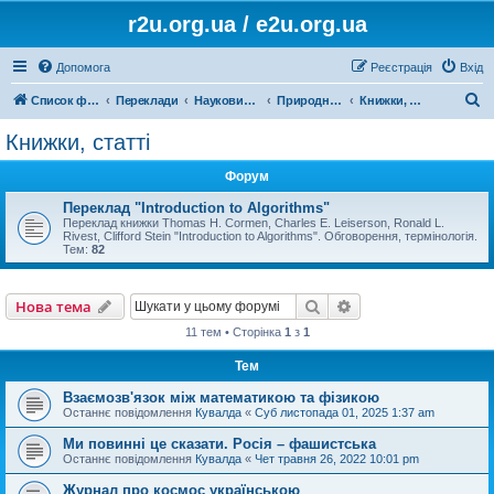
r2u.org.ua / e2u.org.ua
Допомога
Реєстрація
Вхід
П
Список форумів
Переклади
Науковий переклад
Природничі науки, математика, медицина, загальна література
Книжки, статті
о
Книжки, статті
ш
Форум
у
к
Переклад "Introduction to Algorithms"
Переклад книжки Thomas H. Cormen, Charles E. Leiserson, Ronald L.
Rivest, Clifford Stein "Introduction to Algorithms". Обговорення, термінологія.
Тем:
82
Пошук
Розширений пошу
Нова тема
11 тем • Сторінка
1
з
1
Тем
Взаємозв'язок між математикою та фізикою
Останнє повідомлення
Кувалда
«
Суб листопада 01, 2025 1:37 am
Ми повинні це сказати. Росія – фашистська
Останнє повідомлення
Кувалда
«
Чет травня 26, 2022 10:01 pm
Журнал про космос українською