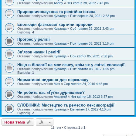
Останнє повідомлення
Andriy
«
Чет квітня 28, 2022 7:43 pm
Природничонаукова та релігійна істина
Останнє повідомлення
Кувалда
«
П'ят серпня 20, 2021 2:33 pm
Еволюція фізикової картини природи
Останнє повідомлення
Кувалда
«
Суб травня 29, 2021 3:43 pm
Відповіді:
4
Прогрес у релігії
Останнє повідомлення
Кувалда
«
Пон травня 03, 2021 3:16 pm
Зв’язок науки і релігії
Останнє повідомлення
Кувалда
«
Пон квітня 05, 2021 7:30 pm
Ніщо в біології не має сенсу, крім як у світлі еволюції
Останнє повідомлення
Кувалда
«
П'ят лютого 03, 2017 4:55 pm
Відповіді:
1
Нормативні видання для перекладу
Останнє повідомлення
Max
«
Сер лютого 24, 2016 4:45 pm
Чи робить нас «Ґуґл» дурнішими?
Останнє повідомлення
Анатолій
«
Чет квітня 18, 2013 3:37 pm
СЛОВНИКИ: Мистецтво та ремесло лексикографії
Останнє повідомлення
Кувалда
«
Вів квітня 17, 2012 4:10 pm
Відповіді:
2
Нова тема
11 тем • Сторінка
1
з
1