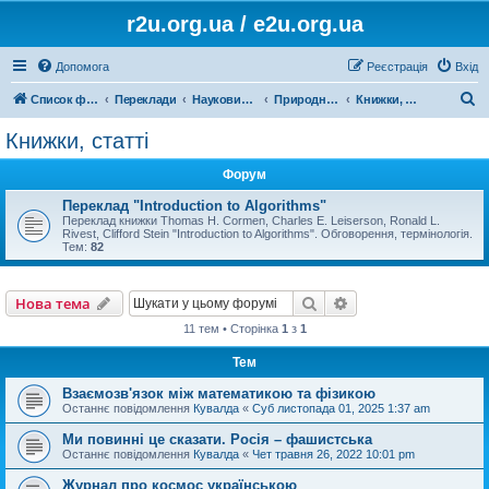
r2u.org.ua / e2u.org.ua
Допомога
Реєстрація
Вхід
П
Список форумів
Переклади
Науковий переклад
Природничі науки, математика, медицина, загальна література
Книжки, статті
о
Книжки, статті
ш
Форум
у
к
Переклад "Introduction to Algorithms"
Переклад книжки Thomas H. Cormen, Charles E. Leiserson, Ronald L.
Rivest, Clifford Stein "Introduction to Algorithms". Обговорення, термінологія.
Тем:
82
Пошук
Розширений пошу
Нова тема
11 тем • Сторінка
1
з
1
Тем
Взаємозв'язок між математикою та фізикою
Останнє повідомлення
Кувалда
«
Суб листопада 01, 2025 1:37 am
Ми повинні це сказати. Росія – фашистська
Останнє повідомлення
Кувалда
«
Чет травня 26, 2022 10:01 pm
Журнал про космос українською