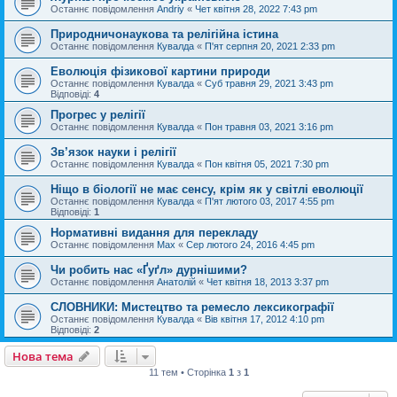
Останнє повідомлення
Andriy
«
Чет квітня 28, 2022 7:43 pm
Природничонаукова та релігійна істина
Останнє повідомлення
Кувалда
«
П'ят серпня 20, 2021 2:33 pm
Еволюція фізикової картини природи
Останнє повідомлення
Кувалда
«
Суб травня 29, 2021 3:43 pm
Відповіді:
4
Прогрес у релігії
Останнє повідомлення
Кувалда
«
Пон травня 03, 2021 3:16 pm
Зв’язок науки і релігії
Останнє повідомлення
Кувалда
«
Пон квітня 05, 2021 7:30 pm
Ніщо в біології не має сенсу, крім як у світлі еволюції
Останнє повідомлення
Кувалда
«
П'ят лютого 03, 2017 4:55 pm
Відповіді:
1
Нормативні видання для перекладу
Останнє повідомлення
Max
«
Сер лютого 24, 2016 4:45 pm
Чи робить нас «Ґуґл» дурнішими?
Останнє повідомлення
Анатолій
«
Чет квітня 18, 2013 3:37 pm
СЛОВНИКИ: Мистецтво та ремесло лексикографії
Останнє повідомлення
Кувалда
«
Вів квітня 17, 2012 4:10 pm
Відповіді:
2
Нова тема
11 тем • Сторінка
1
з
1