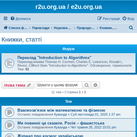
r2u.org.ua / e2u.org.ua
Допомога
Реєстрація
Вхід
П
Список форумів
Переклади
Науковий переклад
Природничі науки, математика, медицина, загальна література
Книжки, статті
о
Книжки, статті
ш
Форум
у
к
Переклад "Introduction to Algorithms"
Переклад книжки Thomas H. Cormen, Charles E. Leiserson, Ronald L.
Rivest, Clifford Stein "Introduction to Algorithms". Обговорення, термінологія.
Тем:
82
Пошук
Розширений пошу
Нова тема
11 тем • Сторінка
1
з
1
Тем
Взаємозв'язок між математикою та фізикою
Останнє повідомлення
Кувалда
«
Суб листопада 01, 2025 1:37 am
Ми повинні це сказати. Росія – фашистська
Останнє повідомлення
Кувалда
«
Чет травня 26, 2022 10:01 pm
Журнал про космос українською