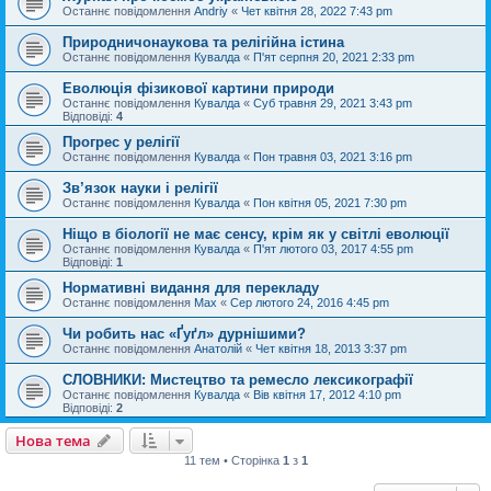
Останнє повідомлення
Andriy
«
Чет квітня 28, 2022 7:43 pm
Природничонаукова та релігійна істина
Останнє повідомлення
Кувалда
«
П'ят серпня 20, 2021 2:33 pm
Еволюція фізикової картини природи
Останнє повідомлення
Кувалда
«
Суб травня 29, 2021 3:43 pm
Відповіді:
4
Прогрес у релігії
Останнє повідомлення
Кувалда
«
Пон травня 03, 2021 3:16 pm
Зв’язок науки і релігії
Останнє повідомлення
Кувалда
«
Пон квітня 05, 2021 7:30 pm
Ніщо в біології не має сенсу, крім як у світлі еволюції
Останнє повідомлення
Кувалда
«
П'ят лютого 03, 2017 4:55 pm
Відповіді:
1
Нормативні видання для перекладу
Останнє повідомлення
Max
«
Сер лютого 24, 2016 4:45 pm
Чи робить нас «Ґуґл» дурнішими?
Останнє повідомлення
Анатолій
«
Чет квітня 18, 2013 3:37 pm
СЛОВНИКИ: Мистецтво та ремесло лексикографії
Останнє повідомлення
Кувалда
«
Вів квітня 17, 2012 4:10 pm
Відповіді:
2
Нова тема
11 тем • Сторінка
1
з
1