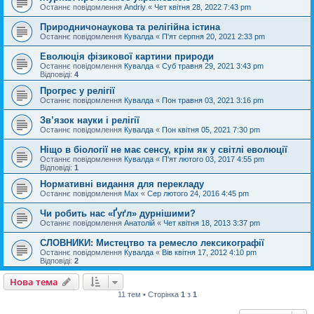
Останнє повідомлення
Andriy
«
Чет квітня 28, 2022 7:43 pm
Природничонаукова та релігійна істина
Останнє повідомлення
Кувалда
«
П'ят серпня 20, 2021 2:33 pm
Еволюція фізикової картини природи
Останнє повідомлення
Кувалда
«
Суб травня 29, 2021 3:43 pm
Відповіді:
4
Прогрес у релігії
Останнє повідомлення
Кувалда
«
Пон травня 03, 2021 3:16 pm
Зв’язок науки і релігії
Останнє повідомлення
Кувалда
«
Пон квітня 05, 2021 7:30 pm
Ніщо в біології не має сенсу, крім як у світлі еволюції
Останнє повідомлення
Кувалда
«
П'ят лютого 03, 2017 4:55 pm
Відповіді:
1
Нормативні видання для перекладу
Останнє повідомлення
Max
«
Сер лютого 24, 2016 4:45 pm
Чи робить нас «Ґуґл» дурнішими?
Останнє повідомлення
Анатолій
«
Чет квітня 18, 2013 3:37 pm
СЛОВНИКИ: Мистецтво та ремесло лексикографії
Останнє повідомлення
Кувалда
«
Вів квітня 17, 2012 4:10 pm
Відповіді:
2
Нова тема
11 тем • Сторінка
1
з
1