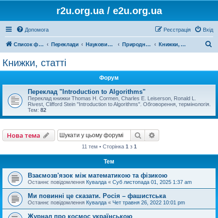
r2u.org.ua / e2u.org.ua
Допомога
Реєстрація
Вхід
П
Список форумів
Переклади
Науковий переклад
Природничі науки, математика, медицина, загальна література
Книжки, статті
о
Книжки, статті
ш
Форум
у
к
Переклад "Introduction to Algorithms"
Переклад книжки Thomas H. Cormen, Charles E. Leiserson, Ronald L.
Rivest, Clifford Stein "Introduction to Algorithms". Обговорення, термінологія.
Тем:
82
Пошук
Розширений пошу
Нова тема
11 тем • Сторінка
1
з
1
Тем
Взаємозв'язок між математикою та фізикою
Останнє повідомлення
Кувалда
«
Суб листопада 01, 2025 1:37 am
Ми повинні це сказати. Росія – фашистська
Останнє повідомлення
Кувалда
«
Чет травня 26, 2022 10:01 pm
Журнал про космос українською