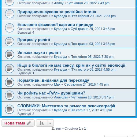
Останнє повідомлення
Andriy
«
Чет квітня 28, 2022 7:43 pm
Природничонаукова та релігійна істина
Останнє повідомлення
Кувалда
«
П'ят серпня 20, 2021 2:33 pm
Еволюція фізикової картини природи
Останнє повідомлення
Кувалда
«
Суб травня 29, 2021 3:43 pm
Відповіді:
4
Прогрес у релігії
Останнє повідомлення
Кувалда
«
Пон травня 03, 2021 3:16 pm
Зв’язок науки і релігії
Останнє повідомлення
Кувалда
«
Пон квітня 05, 2021 7:30 pm
Ніщо в біології не має сенсу, крім як у світлі еволюції
Останнє повідомлення
Кувалда
«
П'ят лютого 03, 2017 4:55 pm
Відповіді:
1
Нормативні видання для перекладу
Останнє повідомлення
Max
«
Сер лютого 24, 2016 4:45 pm
Чи робить нас «Ґуґл» дурнішими?
Останнє повідомлення
Анатолій
«
Чет квітня 18, 2013 3:37 pm
СЛОВНИКИ: Мистецтво та ремесло лексикографії
Останнє повідомлення
Кувалда
«
Вів квітня 17, 2012 4:10 pm
Відповіді:
2
Нова тема
11 тем • Сторінка
1
з
1