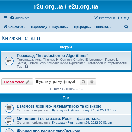
r2u.org.ua / e2u.org.ua
Допомога
Реєстрація
Вхід
П
Список форумів
Переклади
Науковий переклад
Природничі науки, математика, медицина, загальна література
Книжки, статті
о
Книжки, статті
ш
Форум
у
к
Переклад "Introduction to Algorithms"
Переклад книжки Thomas H. Cormen, Charles E. Leiserson, Ronald L.
Rivest, Clifford Stein "Introduction to Algorithms". Обговорення, термінологія.
Тем:
82
Пошук
Розширений пошу
Нова тема
11 тем • Сторінка
1
з
1
Тем
Взаємозв'язок між математикою та фізикою
Останнє повідомлення
Кувалда
«
Суб листопада 01, 2025 1:37 am
Ми повинні це сказати. Росія – фашистська
Останнє повідомлення
Кувалда
«
Чет травня 26, 2022 10:01 pm
Журнал про космос українською