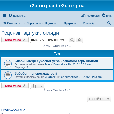
r2u.org.ua / e2u.org.ua
Допомога
Реєстрація
Вхід
П
Список форумів
Переклади
Науковий переклад
Природничі науки, математика, медицина, загальна література
Рецензії, відгуки, огляди
о
Рецензії, відгуки, огляди
ш
Пошук
Розширений пошу
Нова тема
у
2 тем • Сторінка
1
з
1
к
Тем
Слабкі місця сучасної українознавчої термінології
Останнє повідомлення
Max
«
Пон квітня 20, 2015 10:02 am
Відповіді:
1
Забобон неперекладності
Останнє повідомлення
Анатолій
«
Чет листопада 01, 2012 11:13 am
Нова тема
2 тем • Сторінка
1
з
1
Перейти
ПРАВА ДОСТУПУ