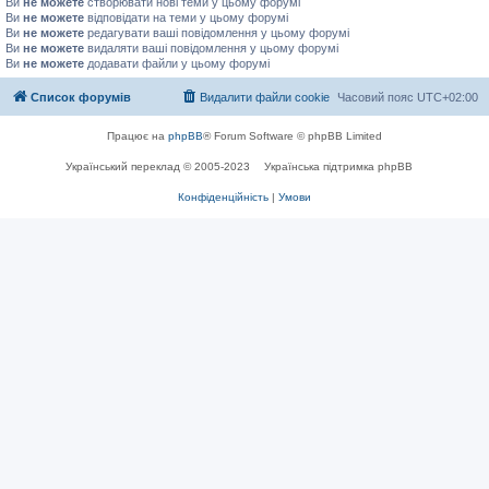
Ви
не можете
створювати нові теми у цьому форумі
Ви
не можете
відповідати на теми у цьому форумі
Ви
не можете
редагувати ваші повідомлення у цьому форумі
Ви
не можете
видаляти ваші повідомлення у цьому форумі
Ви
не можете
додавати файли у цьому форумі
Список форумів
Видалити файли cookie
Часовий пояс
UTC+02:00
Працює на
phpBB
® Forum Software © phpBB Limited
Український переклад © 2005-2023
Українська підтримка phpBB
Конфіденційність
|
Умови