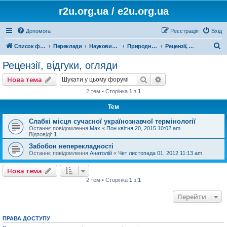
r2u.org.ua / e2u.org.ua
Допомога
Реєстрація
Вхід
П
Список форумів
Переклади
Науковий переклад
Природничі науки, математика, медицина, загальна література
Рецензії, відгуки, огляди
о
Рецензії, відгуки, огляди
ш
Пошук
Розширений пошу
Нова тема
у
2 тем • Сторінка
1
з
1
к
Тем
Слабкі місця сучасної українознавчої термінології
Останнє повідомлення
Max
«
Пон квітня 20, 2015 10:02 am
Відповіді:
1
Забобон неперекладності
Останнє повідомлення
Анатолій
«
Чет листопада 01, 2012 11:13 am
Нова тема
2 тем • Сторінка
1
з
1
Перейти
ПРАВА ДОСТУПУ