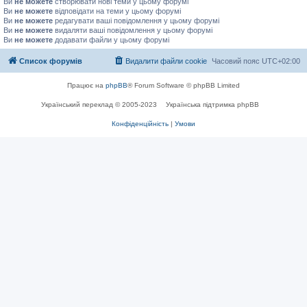
Ви
не можете
створювати нові теми у цьому форумі
Ви
не можете
відповідати на теми у цьому форумі
Ви
не можете
редагувати ваші повідомлення у цьому форумі
Ви
не можете
видаляти ваші повідомлення у цьому форумі
Ви
не можете
додавати файли у цьому форумі
Список форумів
Видалити файли cookie
Часовий пояс
UTC+02:00
Працює на
phpBB
® Forum Software © phpBB Limited
Український переклад © 2005-2023
Українська підтримка phpBB
Конфіденційність
|
Умови