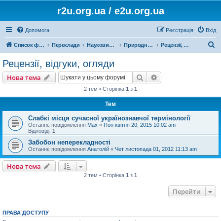
r2u.org.ua / e2u.org.ua
Допомога
Реєстрація
Вхід
П
Список форумів
Переклади
Науковий переклад
Природничі науки, математика, медицина, загальна література
Рецензії, відгуки, огляди
о
Рецензії, відгуки, огляди
ш
Пошук
Розширений пошу
Нова тема
у
2 тем • Сторінка
1
з
1
к
Тем
Слабкі місця сучасної українознавчої термінології
Останнє повідомлення
Max
«
Пон квітня 20, 2015 10:02 am
Відповіді:
1
Забобон неперекладності
Останнє повідомлення
Анатолій
«
Чет листопада 01, 2012 11:13 am
Нова тема
2 тем • Сторінка
1
з
1
Перейти
ПРАВА ДОСТУПУ