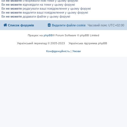
Ви
не можете
створювати нові теми у цьому форумі
Ви
не можете
відповідати на теми у цьому форумі
Ви
не можете
редагувати ваші повідомлення у цьому форумі
Ви
не можете
видаляти ваші повідомлення у цьому форумі
Ви
не можете
додавати файли у цьому форумі
Список форумів
Видалити файли cookie
Часовий пояс
UTC+02:00
Працює на
phpBB
® Forum Software © phpBB Limited
Український переклад © 2005-2023
Українська підтримка phpBB
Конфіденційність
|
Умови