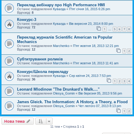
Переклад вебінару про High Performance HMI
Останнє повідомлення
Кувалда
«
П'ят січня 16, 2015 6:26 pm
Відповіді:
8
Конкурс-3
Останнє повідомлення
Кувалда
«
Вів вересня 23, 2014 8:00 pm
Відповіді:
72
1
5
6
7
8
…
Переклад журналів Scientific American та Popular
Mechanics
Останнє повідомлення
Marchenko
«
П'ят жовтня 18, 2013 12:21 pm
Відповіді:
12
1
2
Субтитрування роликів
Останнє повідомлення
Marchenko
«
П'ят жовтня 18, 2013 11:41 am
Конкурс/Школа перекладу
Останнє повідомлення
Кувалда
«
Сер квітня 24, 2013 7:53 pm
Відповіді:
36
1
2
3
4
Leonard Mlodinow "The Drunkard's Walk...."
Останнє повідомлення
Olesya_Gomin
«
Вів березня 05, 2013 9:56 pm
James Gleick. The Information: A History, a Theory, a Flood
Останнє повідомлення
Olesya_Gomin
«
Чет лютого 07, 2013 8:13 pm
Відповіді:
12
1
2
Нова тема
11 тем • Сторінка
1
з
1