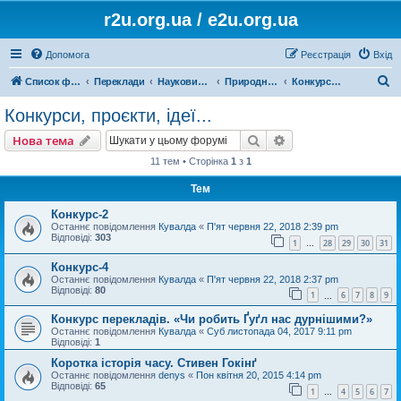
r2u.org.ua / e2u.org.ua
Допомога
Реєстрація
Вхід
П
Список форумів
Переклади
Науковий переклад
Природничі науки, математика, медицина, загальна література
Конкурси, проєкти, ідеї...
о
Конкурси, проєкти, ідеї...
ш
Пошук
Розширений пошу
Нова тема
у
11 тем • Сторінка
1
з
1
к
Тем
Конкурс-2
Останнє повідомлення
Кувалда
«
П'ят червня 22, 2018 2:39 pm
Відповіді:
303
1
28
29
30
31
…
Конкурс-4
Останнє повідомлення
Кувалда
«
П'ят червня 22, 2018 2:37 pm
Відповіді:
80
1
6
7
8
9
…
Конкурс перекладів. «Чи робить Ґуґл нас дурнішими?»
Останнє повідомлення
Кувалда
«
Суб листопада 04, 2017 9:11 pm
Відповіді:
1
Коротка історія часу. Стивен Гокінґ
Останнє повідомлення
denys
«
Пон квітня 20, 2015 4:14 pm
Відповіді:
65
1
4
5
6
7
…