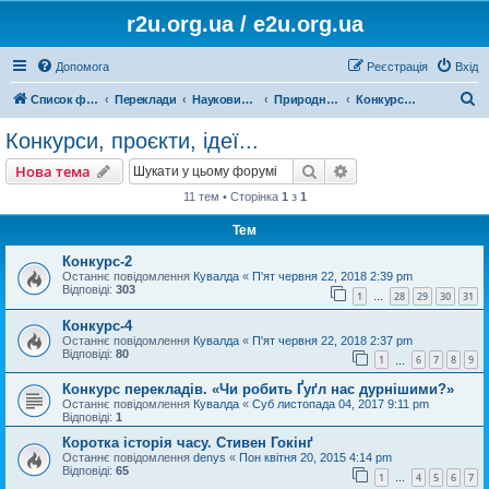
r2u.org.ua / e2u.org.ua
Допомога
Реєстрація
Вхід
П
Список форумів
Переклади
Науковий переклад
Природничі науки, математика, медицина, загальна література
Конкурси, проєкти, ідеї...
о
Конкурси, проєкти, ідеї...
ш
Пошук
Розширений пошу
Нова тема
у
11 тем • Сторінка
1
з
1
к
Тем
Конкурс-2
Останнє повідомлення
Кувалда
«
П'ят червня 22, 2018 2:39 pm
Відповіді:
303
1
28
29
30
31
…
Конкурс-4
Останнє повідомлення
Кувалда
«
П'ят червня 22, 2018 2:37 pm
Відповіді:
80
1
6
7
8
9
…
Конкурс перекладів. «Чи робить Ґуґл нас дурнішими?»
Останнє повідомлення
Кувалда
«
Суб листопада 04, 2017 9:11 pm
Відповіді:
1
Коротка історія часу. Стивен Гокінґ
Останнє повідомлення
denys
«
Пон квітня 20, 2015 4:14 pm
Відповіді:
65
1
4
5
6
7
…