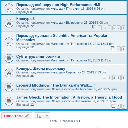
Переклад вебінару про High Performance HMI
Останнє повідомлення
Кувалда
«
П'ят січня 16, 2015 6:26 pm
Відповіді:
8
Конкурс-3
Останнє повідомлення
Кувалда
«
Вів вересня 23, 2014 8:00 pm
Відповіді:
72
1
5
6
7
8
…
Переклад журналів Scientific American та Popular
Mechanics
Останнє повідомлення
Marchenko
«
П'ят жовтня 18, 2013 12:21 pm
Відповіді:
12
1
2
Субтитрування роликів
Останнє повідомлення
Marchenko
«
П'ят жовтня 18, 2013 11:41 am
Конкурс/Школа перекладу
Останнє повідомлення
Кувалда
«
Сер квітня 24, 2013 7:53 pm
Відповіді:
36
1
2
3
4
Leonard Mlodinow "The Drunkard's Walk...."
Останнє повідомлення
Olesya_Gomin
«
Вів березня 05, 2013 9:56 pm
James Gleick. The Information: A History, a Theory, a Flood
Останнє повідомлення
Olesya_Gomin
«
Чет лютого 07, 2013 8:13 pm
Відповіді:
12
1
2
Нова тема
11 тем • Сторінка
1
з
1