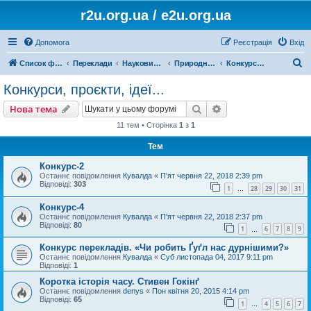
r2u.org.ua / e2u.org.ua
Допомога
Реєстрація
Вхід
П
Список форумів
Переклади
Науковий переклад
Природничі науки, математика, медицина, загальна література
Конкурси, проєкти, ідеї...
о
Конкурси, проєкти, ідеї...
ш
Пошук
Розширений пошу
Нова тема
у
11 тем • Сторінка
1
з
1
к
Тем
Конкурс-2
Останнє повідомлення
Кувалда
«
П'ят червня 22, 2018 2:39 pm
Відповіді:
303
1
28
29
30
31
…
Конкурс-4
Останнє повідомлення
Кувалда
«
П'ят червня 22, 2018 2:37 pm
Відповіді:
80
1
6
7
8
9
…
Конкурс перекладів. «Чи робить Ґуґл нас дурнішими?»
Останнє повідомлення
Кувалда
«
Суб листопада 04, 2017 9:11 pm
Відповіді:
1
Коротка історія часу. Стивен Гокінґ
Останнє повідомлення
denys
«
Пон квітня 20, 2015 4:14 pm
Відповіді:
65
1
4
5
6
7
…