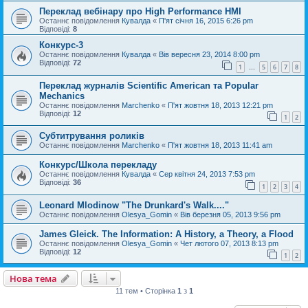
Переклад вебінару про High Performance HMI
Останнє повідомлення
Кувалда
«
П'ят січня 16, 2015 6:26 pm
Відповіді:
8
Конкурс-3
Останнє повідомлення
Кувалда
«
Вів вересня 23, 2014 8:00 pm
Відповіді:
72
1
5
6
7
8
…
Переклад журналів Scientific American та Popular
Mechanics
Останнє повідомлення
Marchenko
«
П'ят жовтня 18, 2013 12:21 pm
Відповіді:
12
1
2
Субтитрування роликів
Останнє повідомлення
Marchenko
«
П'ят жовтня 18, 2013 11:41 am
Конкурс/Школа перекладу
Останнє повідомлення
Кувалда
«
Сер квітня 24, 2013 7:53 pm
Відповіді:
36
1
2
3
4
Leonard Mlodinow "The Drunkard's Walk...."
Останнє повідомлення
Olesya_Gomin
«
Вів березня 05, 2013 9:56 pm
James Gleick. The Information: A History, a Theory, a Flood
Останнє повідомлення
Olesya_Gomin
«
Чет лютого 07, 2013 8:13 pm
Відповіді:
12
1
2
Нова тема
11 тем • Сторінка
1
з
1