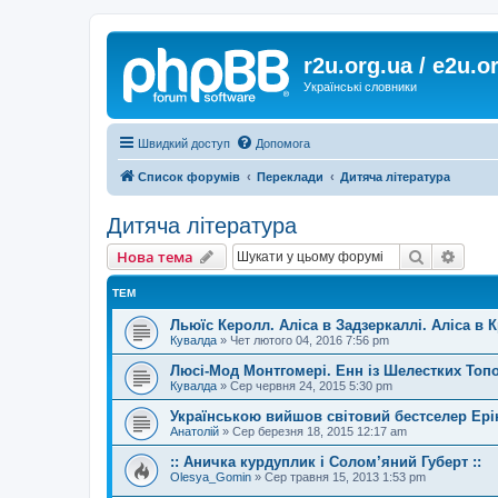
r2u.org.ua / e2u.o
Українські словники
Швидкий доступ
Допомога
Список форумів
Переклади
Дитяча література
Дитяча література
Пошук
Розш
Нова тема
ТЕМ
Льюїс Керолл. Аліса в Задзеркаллі. Аліса в К
Кувалда
»
Чет лютого 04, 2016 7:56 pm
Люсі-Мод Монтгомері. Енн із Шелестких Топ
Кувалда
»
Сер червня 24, 2015 5:30 pm
Українською вийшов світовий бестселер Ері
Анатолій
»
Сер березня 18, 2015 12:17 am
:: Аничка курдуплик і Солом’яний Губерт ::
Olesya_Gomin
»
Сер травня 15, 2013 1:53 pm