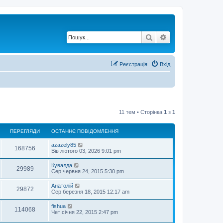
Пошук
Розширений по
Реєстрація
Вхід
11 тем • Сторінка
1
з
1
ПЕРЕГЛЯДИ
ОСТАННЄ ПОВІДОМЛЕННЯ
О
azazely85
П
168756
с
Вів лютого 03, 2026 9:01 pm
т
е
а
О
Кувалда
П
29989
н
с
Сер червня 24, 2015 5:30 pm
р
н
т
є
е
а
О
Анатолій
е
п
П
29872
н
с
Сер березня 18, 2015 12:17 am
о
р
н
т
в
г
є
е
а
і
О
fishua
е
п
П
114068
н
д
с
л
Чет січня 22, 2015 2:47 pm
о
р
н
о
т
в
г
є
е
м