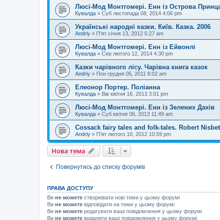
Люсі-Мод Монтгомері. Енн із Острова Принц
Кувалда
»
Суб листопада 08, 2014 4:06 pm
Українські народні казки. Київ. Казка. 2006
Andriy
»
П'ят січня 13, 2012 5:27 am
Люсі-Мод Монтгомері. Енн із Ейвонлі
Кувалда
»
Сер лютого 12, 2014 4:30 pm
Казки чарівного лісу. Чарівна книга казок
Andriy
»
Пон грудня 05, 2011 8:02 am
Елеонор Портер. Поліанна
Кувалда
»
Вів квітня 16, 2013 3:01 pm
Люсі-Мод Монтгомері. Енн із Зелених Дахів
Кувалда
»
Суб квітня 06, 2013 11:49 am
Cossack fairy tales and folk-tales. Robert Nisbe
Andriy
»
П'ят лютого 10, 2012 10:59 pm
Нова тема
Повернутись до списку форумів
ПРАВА ДОСТУПУ
Ви
не можете
створювати нові теми у цьому форумі
Ви
не можете
відповідати на теми у цьому форумі
Ви
не можете
редагувати ваші повідомлення у цьому форумі
Ви
не можете
видаляти ваші повідомлення у цьому форумі