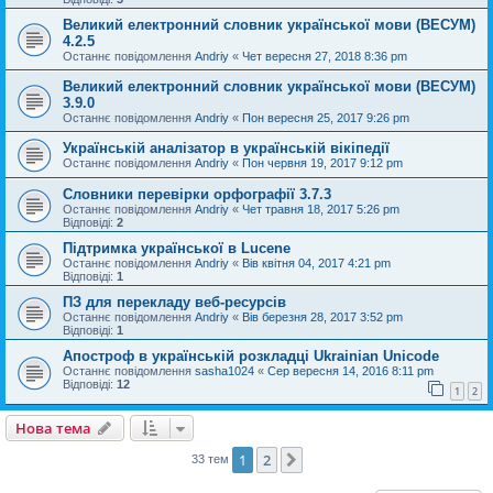
Великий електронний словник української мови (ВЕСУМ)
4.2.5
Останнє повідомлення
Andriy
«
Чет вересня 27, 2018 8:36 pm
Великий електронний словник української мови (ВЕСУМ)
3.9.0
Останнє повідомлення
Andriy
«
Пон вересня 25, 2017 9:26 pm
Українській аналізатор в українській вікіпедії
Останнє повідомлення
Andriy
«
Пон червня 19, 2017 9:12 pm
Словники перевірки орфографії 3.7.3
Останнє повідомлення
Andriy
«
Чет травня 18, 2017 5:26 pm
Відповіді:
2
Підтримка української в Lucene
Останнє повідомлення
Andriy
«
Вів квітня 04, 2017 4:21 pm
Відповіді:
1
ПЗ для перекладу веб-ресурсів
Останнє повідомлення
Andriy
«
Вів березня 28, 2017 3:52 pm
Відповіді:
1
Апостроф в українській розкладці Ukrainian Unicode
Останнє повідомлення
sasha1024
«
Сер вересня 14, 2016 8:11 pm
Відповіді:
12
1
2
Нова тема
1
2
Далі
33 тем