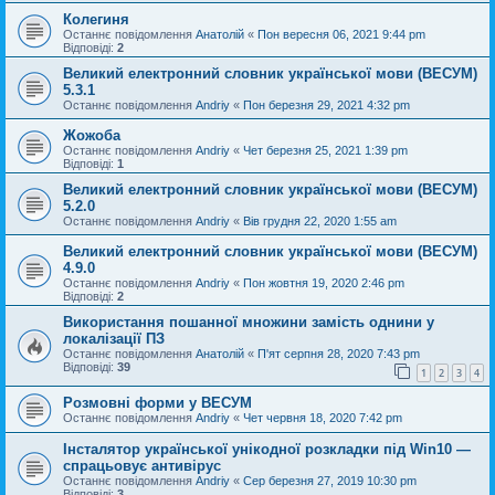
Колегиня
Останнє повідомлення
Анатолій
«
Пон вересня 06, 2021 9:44 pm
Відповіді:
2
Великий електронний словник української мови (ВЕСУМ)
5.3.1
Останнє повідомлення
Andriy
«
Пон березня 29, 2021 4:32 pm
Жожоба
Останнє повідомлення
Andriy
«
Чет березня 25, 2021 1:39 pm
Відповіді:
1
Великий електронний словник української мови (ВЕСУМ)
5.2.0
Останнє повідомлення
Andriy
«
Вів грудня 22, 2020 1:55 am
Великий електронний словник української мови (ВЕСУМ)
4.9.0
Останнє повідомлення
Andriy
«
Пон жовтня 19, 2020 2:46 pm
Відповіді:
2
Використання пошанної множини замість однини у
локалізації ПЗ
Останнє повідомлення
Анатолій
«
П'ят серпня 28, 2020 7:43 pm
Відповіді:
39
1
2
3
4
Розмовні форми у ВЕСУМ
Останнє повідомлення
Andriy
«
Чет червня 18, 2020 7:42 pm
Інсталятор української унікодної розкладки під Win10 —
спрацьовує антивірус
Останнє повідомлення
Andriy
«
Сер березня 27, 2019 10:30 pm
Відповіді:
3