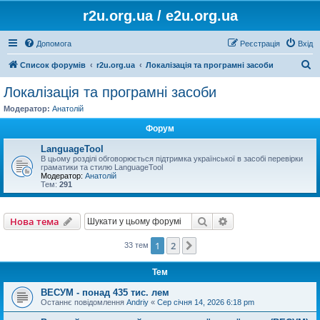
r2u.org.ua / e2u.org.ua
Допомога
Реєстрація
Вхід
П
Список форумів
r2u.org.ua
Локалізація та програмні засоби
о
Локалізація та програмні засоби
ш
Модератор:
Анатолій
у
Форум
к
LanguageTool
В цьому розділі обговорюється підтримка української в засобі перевірки
граматики та стилю LanguageTool
Модератор:
Анатолій
Тем:
291
Пошук
Розширений пошу
Нова тема
1
2
Далі
33 тем
Тем
ВЕСУМ - понад 435 тис. лем
Останнє повідомлення
Andriy
«
Сер січня 14, 2026 6:18 pm