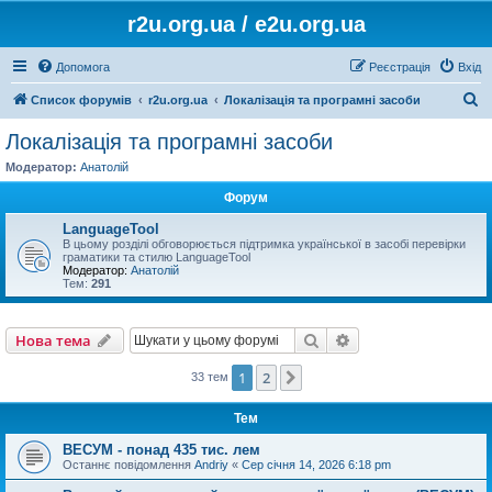
r2u.org.ua / e2u.org.ua
Допомога
Реєстрація
Вхід
П
Список форумів
r2u.org.ua
Локалізація та програмні засоби
о
Локалізація та програмні засоби
ш
Модератор:
Анатолій
у
Форум
к
LanguageTool
В цьому розділі обговорюється підтримка української в засобі перевірки
граматики та стилю LanguageTool
Модератор:
Анатолій
Тем:
291
Пошук
Розширений пошу
Нова тема
1
2
Далі
33 тем
Тем
ВЕСУМ - понад 435 тис. лем
Останнє повідомлення
Andriy
«
Сер січня 14, 2026 6:18 pm