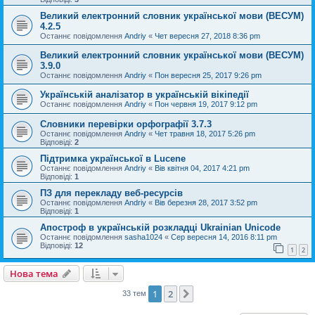
Великий електронний словник української мови (ВЕСУМ)
4.2.5
Останнє повідомлення
Andriy
«
Чет вересня 27, 2018 8:36 pm
Великий електронний словник української мови (ВЕСУМ)
3.9.0
Останнє повідомлення
Andriy
«
Пон вересня 25, 2017 9:26 pm
Українській аналізатор в українській вікіпедії
Останнє повідомлення
Andriy
«
Пон червня 19, 2017 9:12 pm
Словники перевірки орфографії 3.7.3
Останнє повідомлення
Andriy
«
Чет травня 18, 2017 5:26 pm
Відповіді:
2
Підтримка української в Lucene
Останнє повідомлення
Andriy
«
Вів квітня 04, 2017 4:21 pm
Відповіді:
1
ПЗ для перекладу веб-ресурсів
Останнє повідомлення
Andriy
«
Вів березня 28, 2017 3:52 pm
Відповіді:
1
Апостроф в українській розкладці Ukrainian Unicode
Останнє повідомлення
sasha1024
«
Сер вересня 14, 2016 8:11 pm
Відповіді:
12
1
2
Нова тема
1
2
Далі
33 тем