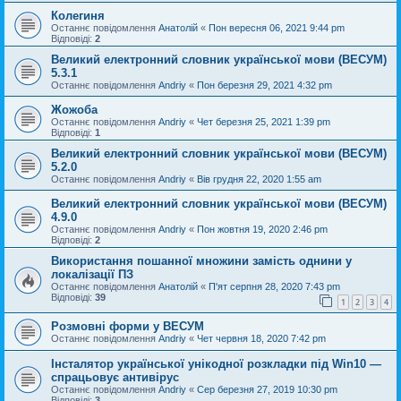
Колегиня
Останнє повідомлення
Анатолій
«
Пон вересня 06, 2021 9:44 pm
Відповіді:
2
Великий електронний словник української мови (ВЕСУМ)
5.3.1
Останнє повідомлення
Andriy
«
Пон березня 29, 2021 4:32 pm
Жожоба
Останнє повідомлення
Andriy
«
Чет березня 25, 2021 1:39 pm
Відповіді:
1
Великий електронний словник української мови (ВЕСУМ)
5.2.0
Останнє повідомлення
Andriy
«
Вів грудня 22, 2020 1:55 am
Великий електронний словник української мови (ВЕСУМ)
4.9.0
Останнє повідомлення
Andriy
«
Пон жовтня 19, 2020 2:46 pm
Відповіді:
2
Використання пошанної множини замість однини у
локалізації ПЗ
Останнє повідомлення
Анатолій
«
П'ят серпня 28, 2020 7:43 pm
Відповіді:
39
1
2
3
4
Розмовні форми у ВЕСУМ
Останнє повідомлення
Andriy
«
Чет червня 18, 2020 7:42 pm
Інсталятор української унікодної розкладки під Win10 —
спрацьовує антивірус
Останнє повідомлення
Andriy
«
Сер березня 27, 2019 10:30 pm
Відповіді:
3