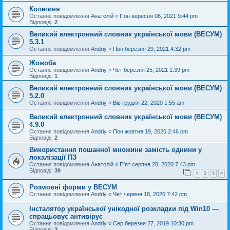
Колегиня
Останнє повідомлення
Анатолій
«
Пон вересня 06, 2021 9:44 pm
Відповіді:
2
Великий електронний словник української мови (ВЕСУМ)
5.3.1
Останнє повідомлення
Andriy
«
Пон березня 29, 2021 4:32 pm
Жожоба
Останнє повідомлення
Andriy
«
Чет березня 25, 2021 1:39 pm
Відповіді:
1
Великий електронний словник української мови (ВЕСУМ)
5.2.0
Останнє повідомлення
Andriy
«
Вів грудня 22, 2020 1:55 am
Великий електронний словник української мови (ВЕСУМ)
4.9.0
Останнє повідомлення
Andriy
«
Пон жовтня 19, 2020 2:46 pm
Відповіді:
2
Використання пошанної множини замість однини у
локалізації ПЗ
Останнє повідомлення
Анатолій
«
П'ят серпня 28, 2020 7:43 pm
Відповіді:
39
1
2
3
4
Розмовні форми у ВЕСУМ
Останнє повідомлення
Andriy
«
Чет червня 18, 2020 7:42 pm
Інсталятор української унікодної розкладки під Win10 —
спрацьовує антивірус
Останнє повідомлення
Andriy
«
Сер березня 27, 2019 10:30 pm
Відповіді:
3