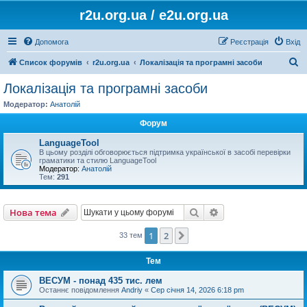
r2u.org.ua / e2u.org.ua
Допомога
Реєстрація
Вхід
П
Список форумів
r2u.org.ua
Локалізація та програмні засоби
о
Локалізація та програмні засоби
ш
Модератор:
Анатолій
у
Форум
к
LanguageTool
В цьому розділі обговорюється підтримка української в засобі перевірки
граматики та стилю LanguageTool
Модератор:
Анатолій
Тем:
291
Пошук
Розширений пошу
Нова тема
1
2
Далі
33 тем
Тем
ВЕСУМ - понад 435 тис. лем
Останнє повідомлення
Andriy
«
Сер січня 14, 2026 6:18 pm