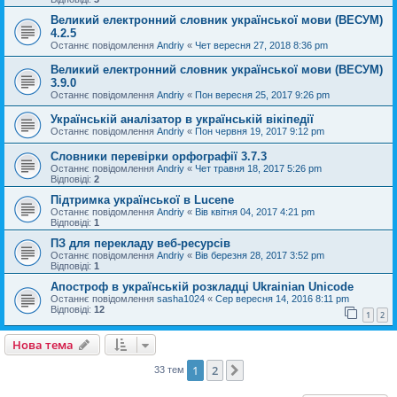
Великий електронний словник української мови (ВЕСУМ)
4.2.5
Останнє повідомлення
Andriy
«
Чет вересня 27, 2018 8:36 pm
Великий електронний словник української мови (ВЕСУМ)
3.9.0
Останнє повідомлення
Andriy
«
Пон вересня 25, 2017 9:26 pm
Українській аналізатор в українській вікіпедії
Останнє повідомлення
Andriy
«
Пон червня 19, 2017 9:12 pm
Словники перевірки орфографії 3.7.3
Останнє повідомлення
Andriy
«
Чет травня 18, 2017 5:26 pm
Відповіді:
2
Підтримка української в Lucene
Останнє повідомлення
Andriy
«
Вів квітня 04, 2017 4:21 pm
Відповіді:
1
ПЗ для перекладу веб-ресурсів
Останнє повідомлення
Andriy
«
Вів березня 28, 2017 3:52 pm
Відповіді:
1
Апостроф в українській розкладці Ukrainian Unicode
Останнє повідомлення
sasha1024
«
Сер вересня 14, 2016 8:11 pm
Відповіді:
12
1
2
Нова тема
1
2
Далі
33 тем