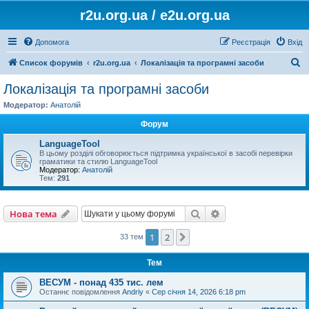
r2u.org.ua / e2u.org.ua
Допомога
Реєстрація
Вхід
П
Список форумів
r2u.org.ua
Локалізація та програмні засоби
о
Локалізація та програмні засоби
ш
Модератор:
Анатолій
у
Форум
к
LanguageTool
В цьому розділі обговорюється підтримка української в засобі перевірки
граматики та стилю LanguageTool
Модератор:
Анатолій
Тем:
291
Пошук
Розширений пошу
Нова тема
1
2
Далі
33 тем
Тем
ВЕСУМ - понад 435 тис. лем
Останнє повідомлення
Andriy
«
Сер січня 14, 2026 6:18 pm