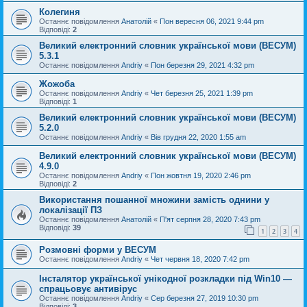
Колегиня
Останнє повідомлення
Анатолій
«
Пон вересня 06, 2021 9:44 pm
Відповіді:
2
Великий електронний словник української мови (ВЕСУМ)
5.3.1
Останнє повідомлення
Andriy
«
Пон березня 29, 2021 4:32 pm
Жожоба
Останнє повідомлення
Andriy
«
Чет березня 25, 2021 1:39 pm
Відповіді:
1
Великий електронний словник української мови (ВЕСУМ)
5.2.0
Останнє повідомлення
Andriy
«
Вів грудня 22, 2020 1:55 am
Великий електронний словник української мови (ВЕСУМ)
4.9.0
Останнє повідомлення
Andriy
«
Пон жовтня 19, 2020 2:46 pm
Відповіді:
2
Використання пошанної множини замість однини у
локалізації ПЗ
Останнє повідомлення
Анатолій
«
П'ят серпня 28, 2020 7:43 pm
Відповіді:
39
1
2
3
4
Розмовні форми у ВЕСУМ
Останнє повідомлення
Andriy
«
Чет червня 18, 2020 7:42 pm
Інсталятор української унікодної розкладки під Win10 —
спрацьовує антивірус
Останнє повідомлення
Andriy
«
Сер березня 27, 2019 10:30 pm
Відповіді:
3