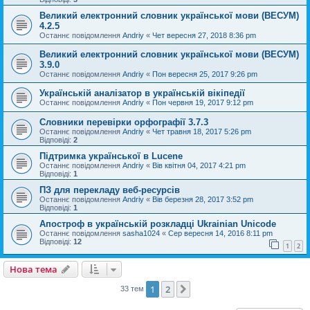
Великий електронний словник української мови (ВЕСУМ)
4.2.5
Останнє повідомлення
Andriy
«
Чет вересня 27, 2018 8:36 pm
Великий електронний словник української мови (ВЕСУМ)
3.9.0
Останнє повідомлення
Andriy
«
Пон вересня 25, 2017 9:26 pm
Українській аналізатор в українській вікіпедії
Останнє повідомлення
Andriy
«
Пон червня 19, 2017 9:12 pm
Словники перевірки орфографії 3.7.3
Останнє повідомлення
Andriy
«
Чет травня 18, 2017 5:26 pm
Відповіді:
2
Підтримка української в Lucene
Останнє повідомлення
Andriy
«
Вів квітня 04, 2017 4:21 pm
Відповіді:
1
ПЗ для перекладу веб-ресурсів
Останнє повідомлення
Andriy
«
Вів березня 28, 2017 3:52 pm
Відповіді:
1
Апостроф в українській розкладці Ukrainian Unicode
Останнє повідомлення
sasha1024
«
Сер вересня 14, 2016 8:11 pm
Відповіді:
12
1
2
Нова тема
1
2
Далі
33 тем