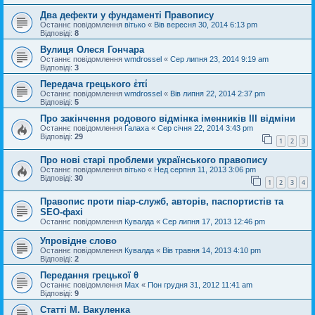
Два дефекти у фундаменті Правопису
Останнє повідомлення
вітько
«
Вів вересня 30, 2014 6:13 pm
Відповіді:
8
Вулиця Олеся Гончара
Останнє повідомлення
wmdrossel
«
Сер липня 23, 2014 9:19 am
Відповіді:
3
Передача грецького ἐπί
Останнє повідомлення
wmdrossel
«
Вів липня 22, 2014 2:37 pm
Відповіді:
5
Про закінчення родового відмінка іменників III відміни
Останнє повідомлення
Ґалаха
«
Сер січня 22, 2014 3:43 pm
Відповіді:
29
1
2
3
Про нові старі проблеми українського правопису
Останнє повідомлення
вітько
«
Нед серпня 11, 2013 3:06 pm
Відповіді:
30
1
2
3
4
Правопис проти піар-служб, авторів, паспортистів та
SEO-фахі
Останнє повідомлення
Кувалда
«
Сер липня 17, 2013 12:46 pm
Упровідне слово
Останнє повідомлення
Кувалда
«
Вів травня 14, 2013 4:10 pm
Відповіді:
2
Передання грецької θ
Останнє повідомлення
Max
«
Пон грудня 31, 2012 11:41 am
Відповіді:
9
Статті М. Вакуленка