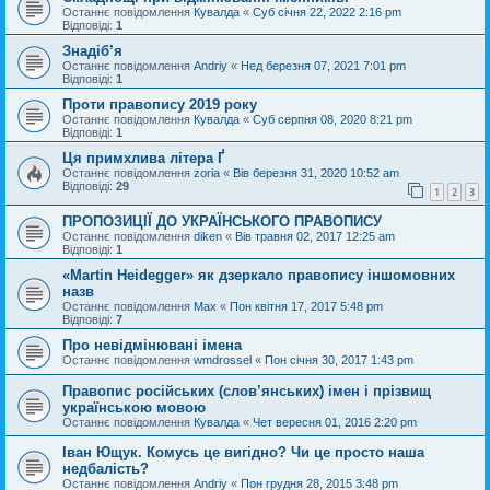
Останнє повідомлення
Кувалда
«
Суб січня 22, 2022 2:16 pm
Відповіді:
1
Знадіб’я
Останнє повідомлення
Andriy
«
Нед березня 07, 2021 7:01 pm
Відповіді:
1
Проти правопису 2019 року
Останнє повідомлення
Кувалда
«
Суб серпня 08, 2020 8:21 pm
Відповіді:
1
Ця примхлива літера Ґ
Останнє повідомлення
zoria
«
Вів березня 31, 2020 10:52 am
Відповіді:
29
1
2
3
ПРОПОЗИЦІЇ ДО УКРАЇНСЬКОГО ПРАВОПИСУ
Останнє повідомлення
diken
«
Вів травня 02, 2017 12:25 am
Відповіді:
1
«Martin Heidegger» як дзеркало правопису іншомовних
назв
Останнє повідомлення
Max
«
Пон квітня 17, 2017 5:48 pm
Відповіді:
7
Про невідмінювані імена
Останнє повідомлення
wmdrossel
«
Пон січня 30, 2017 1:43 pm
Правопис російських (слов’янських) імен і прізвищ
українською мовою
Останнє повідомлення
Кувалда
«
Чет вересня 01, 2016 2:20 pm
Іван Ющук. Комусь це вигідно? Чи це просто наша
недбалість?
Останнє повідомлення
Andriy
«
Пон грудня 28, 2015 3:48 pm