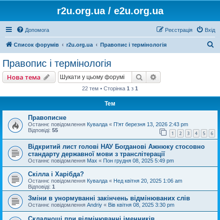
r2u.org.ua / e2u.org.ua
Допомога
Реєстрація
Вхід
П
Список форумів
r2u.org.ua
Правопис і термінологія
о
Правопис і термінологія
ш
Пошук
Розширений пошу
Нова тема
у
22 тем • Сторінка
1
з
1
к
Тем
Правописне
Останнє повідомлення
Кувалда
«
П'ят березня 13, 2026 2:43 pm
Відповіді:
55
1
2
3
4
5
6
Відкритий лист голові НАУ Богданові Ажнюку стосовно
стандарту державної мови з транслітерації
Останнє повідомлення
Max
«
Пон грудня 08, 2025 5:49 pm
Скілла і Харібда?
Останнє повідомлення
Кувалда
«
Нед квітня 20, 2025 1:06 am
Відповіді:
1
Зміни в унормуванні закінчень відмінюваних слів
Останнє повідомлення
Andriy
«
Вів квітня 08, 2025 3:30 pm
Складнощі при відмінюванні іменників.