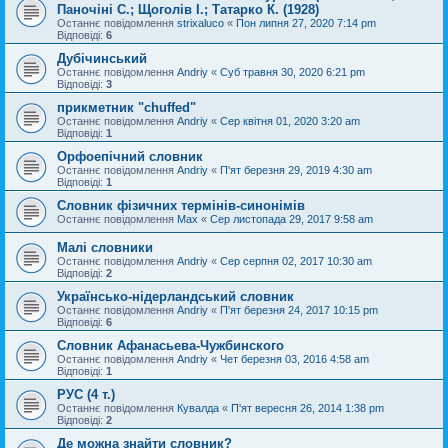
Паночіні С.; Щоголів І.; Татарко К. (1928)
Останнє повідомлення
strixaluco
«
Пон липня 27, 2020 7:14 pm
Відповіді:
6
Дубічинський
Останнє повідомлення
Andriy
«
Суб травня 30, 2020 6:21 pm
Відповіді:
3
прикметник "chuffed"
Останнє повідомлення
Andriy
«
Сер квітня 01, 2020 3:20 am
Відповіді:
1
Орфоепічний словник
Останнє повідомлення
Andriy
«
П'ят березня 29, 2019 4:30 am
Відповіді:
1
Словник фізичних термінів-синонімів
Останнє повідомлення
Max
«
Сер листопада 29, 2017 9:58 am
Малі словники
Останнє повідомлення
Andriy
«
Сер серпня 02, 2017 10:30 am
Відповіді:
2
Українсько-нідерландський словник
Останнє повідомлення
Andriy
«
П'ят березня 24, 2017 10:15 pm
Відповіді:
6
Словник Афанасьева-Чужбинского
Останнє повідомлення
Andriy
«
Чет березня 03, 2016 4:58 am
Відповіді:
1
РУС (4 т.)
Останнє повідомлення
Кувалда
«
П'ят вересня 26, 2014 1:38 pm
Відповіді:
2
Де можна знайти словник?