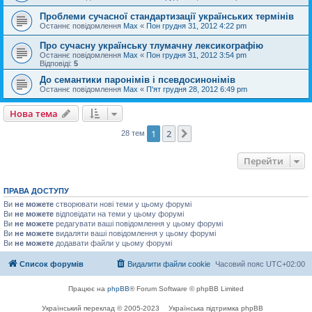
Проблеми сучасної стандартизації українських термінів
Останнє повідомлення
Max
«
Пон грудня 31, 2012 4:22 pm
Про сучасну українську тлумачну лексикографію
Останнє повідомлення
Max
«
Пон грудня 31, 2012 3:54 pm
Відповіді:
5
До семантики паронімів і псевдосинонімів
Останнє повідомлення
Max
«
П'ят грудня 28, 2012 6:49 pm
Нова тема
1
2
Далі
28 тем
Перейти
ПРАВА ДОСТУПУ
Ви
не можете
створювати нові теми у цьому форумі
Ви
не можете
відповідати на теми у цьому форумі
Ви
не можете
редагувати ваші повідомлення у цьому форумі
Ви
не можете
видаляти ваші повідомлення у цьому форумі
Ви
не можете
додавати файли у цьому форумі
Список форумів
Видалити файли cookie
Часовий пояс
UTC+02:00
Працює на
phpBB
® Forum Software © phpBB Limited
Український переклад © 2005-2023
Українська підтримка phpBB