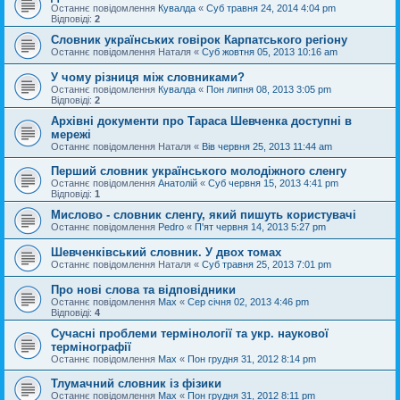
Останнє повідомлення
Кувалда
«
Суб травня 24, 2014 4:04 pm
Відповіді:
2
Словник українських говірок Карпатського регіону
Останнє повідомлення
Наталя
«
Суб жовтня 05, 2013 10:16 am
У чому різниця між словниками?
Останнє повідомлення
Кувалда
«
Пон липня 08, 2013 3:05 pm
Відповіді:
2
Архівні документи про Тараса Шевченка доступні в
мережі
Останнє повідомлення
Наталя
«
Вів червня 25, 2013 11:44 am
Перший словник українського молодіжного сленгу
Останнє повідомлення
Анатолій
«
Суб червня 15, 2013 4:41 pm
Відповіді:
1
Мислово - словник сленгу, який пишуть користувачі
Останнє повідомлення
Pedro
«
П'ят червня 14, 2013 5:27 pm
Шевченківський словник. У двох томах
Останнє повідомлення
Наталя
«
Суб травня 25, 2013 7:01 pm
Про нові слова та відповідники
Останнє повідомлення
Max
«
Сер січня 02, 2013 4:46 pm
Відповіді:
4
Сучасні проблеми термінології та укр. наукової
термінографії
Останнє повідомлення
Max
«
Пон грудня 31, 2012 8:14 pm
Тлумачний словник із фізики
Останнє повідомлення
Max
«
Пон грудня 31, 2012 8:11 pm