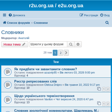
r2u.org.ua / e2u.org.ua
Допомога
Реєстрація
Вхід
П
Список форумів
Словники
о
Словники
ш
Модератор:
Анатолій
у
Пошук
Розширений пошу
Нова тема
к
1
2
Далі
28 тем
Тем
Як придбати чи завантажити словник?
Останнє повідомлення
azazely85
«
Вів лютого 03, 2026 9:00 pm
Відповіді:
4
Реєстр репресованих слів
Останнє повідомлення
Oleksa Dnipro
«
Вів травня 10, 2022 9:17 pm
Відповіді:
10
1
2
Щодо українського термінотворення
Останнє повідомлення
Vavilon
«
Чет вересня 24, 2020 6:47 pm
Відповіді:
13
1
2
Словник зоологічної номенклатури. Шарлемань М.;