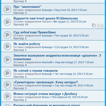
Відповіді:
5
Про "захоплюючі"
Останнє повідомлення
Кувалда
«
Нед січня 19, 2014 7:03 pm
Відповіді:
3
Відкриття пам’ятної дошки Ю.Шевельову
Останнє повідомлення
Наталя
«
Вів грудня 17, 2013 5:01 pm
Відповіді:
14
1
2
Суд зобов'язав ПриватБанк
Останнє повідомлення
Кувалда
«
Пон грудня 16, 2013 5:25 pm
Відповіді:
1
Як знайти роботу
Останнє повідомлення
Кувалда
«
Суб грудня 14, 2013 5:00 pm
Відповіді:
1
Земляки вшанували академіка-мовознавця «дошкою». З
помилками
Останнє повідомлення
Анатолій
«
Нед листопада 17, 2013 7:28 pm
Відповіді:
4
Як сліпий з глухим говорили
Останнє повідомлення
Кувалда
«
Чет листопада 14, 2013 3:16 pm
Відповіді:
1
«Гуманітарна» провокація. Кому вигідно?
Останнє повідомлення
Кувалда
«
Сер листопада 06, 2013 4:36 pm
Відповіді:
1
Мовна ситуація очима вихідця з Донбасу
Останнє повідомлення
вітько
«
Пон вересня 02, 2013 8:20 pm
Відповіді:
1
Русинський флиздрик за московські гроші