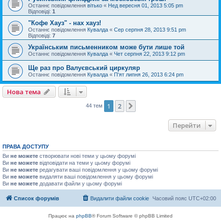
Останнє повідомлення
вітько
«
Нед вересня 01, 2013 5:05 pm
Відповіді:
1
"Кофе Хауз" - нах хауз!
Останнє повідомлення
Кувалда
«
Сер серпня 28, 2013 9:51 pm
Відповіді:
7
Українським письменником може бути лише той
Останнє повідомлення
Кувалда
«
Чет серпня 22, 2013 9:12 pm
Ще раз про Валуєвський циркуляр
Останнє повідомлення
Кувалда
«
П'ят липня 26, 2013 6:24 pm
Нова тема
1
2
Далі
44 тем
Перейти
ПРАВА ДОСТУПУ
Ви
не можете
створювати нові теми у цьому форумі
Ви
не можете
відповідати на теми у цьому форумі
Ви
не можете
редагувати ваші повідомлення у цьому форумі
Ви
не можете
видаляти ваші повідомлення у цьому форумі
Ви
не можете
додавати файли у цьому форумі
Список форумів
Видалити файли cookie
Часовий пояс
UTC+02:00
Працює на
phpBB
® Forum Software © phpBB Limited