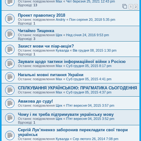
Останнє повідомлення
Max
«
Чет березня 25, 2021 12:43 pm
Відповіді:
13
1
2
Проект правопису 2018
Останнє повідомлення
Andriy
«
Пон серпня 20, 2018 5:35 pm
Відповіді:
1
Читаймо Тищенка
Останнє повідомлення
Щек
«
Нед січня 24, 2016 9:53 pm
Відповіді:
3
Захист мови чи піар-акція?
Останнє повідомлення
Кувалда
«
Вів грудня 08, 2015 1:30 pm
Відповіді:
1
Зауваги щодо тактики інформаційної війни з Росією
Останнє повідомлення
Max
«
Суб грудня 05, 2015 8:17 pm
Нагальні мовні питання України
Останнє повідомлення
Max
«
Суб грудня 05, 2015 4:41 pm
СПІЛКУВАННЯ УКРАЇНСЬКОЮ: ПРАГМАТИКА СЬОГОДЕННЯ
Останнє повідомлення
Max
«
Суб грудня 05, 2015 4:37 pm
Авакова до суду!
Останнє повідомлення
Щек
«
П'ят вересня 04, 2015 3:57 pm
Чому і як треба підтримувати українську мову
Останнє повідомлення
Щек
«
П'ят вересня 04, 2015 3:52 pm
Відповіді:
1
Сергій Лук’яненко заборонив перекладати свої твори
українськ
Останнє повідомлення
Кувалда
«
Сер лютого 26, 2014 7:08 pm