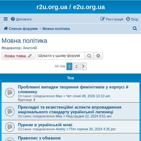
r2u.org.ua / e2u.org.ua
Допомога
Реєстрація
Вхід
П
Список форумів
Мовна політика
о
Мовна політика
ш
Модератор:
Анатолій
у
Пошук
Розширений пошу
Нова тема
к
1
2
Далі
44 тем
Тем
Проблемні випадки творення фемінітивів у корпусі й
словнику
Останнє повідомлення
Max
«
Чет січня 08, 2026 10:10 am
Відповіді:
2
Прикладні та екзистенційні аспекти впровадження
національного стандарту української латиниці
Останнє повідомлення
Max
«
Нед грудня 22, 2024 9:51 am
Пуризм в українській мові
Останнє повідомлення
Andriy
«
П'ят серпня 30, 2024 4:35 pm
Правопис з обманом