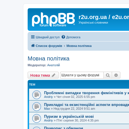
r2u.org.ua / e2u.o
Українські словники
Швидкий доступ
Допомога
Список форумів
Мовна політика
Мовна політика
Модератор:
Анатолій
Пошук
Розш
Нова тема
ТЕМ
Проблемні випадки творення фемінітивів у 
Andriy
»
Чет січня 02, 2025 6:55 pm
Прикладні та екзистенційні аспекти впровад
Max
»
Нед грудня 22, 2024 9:51 am
Пуризм в українській мові
Andriy
»
П'ят серпня 30, 2024 4:35 pm
Правопис з обманом