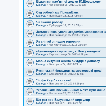
Відкриття пам’ятної дошки Ю.Шевельову
Кувалда
»
Чет вересня 05, 2013 11:50 am
Суд зобов'язав ПриватБанк
Кувалда
»
Пон грудня 16, 2013 4:55 pm
Як знайти роботу
Кувалда
»
Суб грудня 14, 2013 4:55 pm
Земляки вшанували академіка-мовознавця 
Кувалда
»
П'ят листопада 15, 2013 5:32 pm
Як сліпий з глухим говорили
Кувалда
»
Чет листопада 14, 2013 2:56 pm
«Гуманітарна» провокація. Кому вигідно?
Кувалда
»
Сер листопада 06, 2013 4:29 pm
Мовна ситуація очима вихідця з Донбасу
Кувалда
»
Вів серпня 27, 2013 6:21 pm
Русинський флиздрик за московські гроші
Кувалда
»
Сер серпня 28, 2013 2:47 pm
"Кофе Хауз" - нах хауз!
Кувалда
»
П'ят серпня 23, 2013 4:28 pm
Українським письменником може бути лише 
Кувалда
»
Чет серпня 22, 2013 9:12 pm
Ще раз про Валуєвський циркуляр
Кувалда
»
П'ят липня 26, 2013 6:24 pm