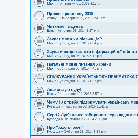
Max
»
П'ят травня 31, 2019 4:17 pm
Проект правопису 2018
Andriy
»
Пон серпня 20, 2018 5:34 pm
Читаймо Тищенка
Щек
»
Чет січня 09, 2014 1:27 pm
Захист мови чи піар-акція?
Max
»
Суб грудня 05, 2015 4:34 pm
Зауваги щодо тактики інформаційної війни з
Max
»
Суб грудня 05, 2015 8:17 pm
Нагальні мовні питання України
Max
»
Суб грудня 05, 2015 4:41 pm
СПІЛКУВАННЯ УКРАЇНСЬКОЮ: ПРАГМАТИКА
Max
»
Суб грудня 05, 2015 4:37 pm
Авакова до суду!
Щек
»
П'ят вересня 04, 2015 3:57 pm
Чому і як треба підтримувати українську мо
Кувалда
»
Нед серпня 02, 2015 11:41 am
Сергій Лук’яненко заборонив перекладати св
Кувалда
»
Вів лютого 25, 2014 2:50 pm
Про "захоплюючі"
Кувалда
»
Суб січня 18, 2014 8:33 pm