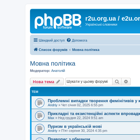
r2u.org.ua / e2u.o
Українські словники
Швидкий доступ
Допомога
Список форумів
Мовна політика
Мовна політика
Модератор:
Анатолій
Пошук
Розш
Нова тема
ТЕМ
Проблемні випадки творення фемінітивів у 
Andriy
»
Чет січня 02, 2025 6:55 pm
Прикладні та екзистенційні аспекти впровад
Max
»
Нед грудня 22, 2024 9:51 am
Пуризм в українській мові
Andriy
»
П'ят серпня 30, 2024 4:35 pm
Правопис з обманом