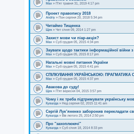
Max
»
П'ят травня 31, 2019 4:17 pm
Проект правопису 2018
Andriy
»
Пон серпня 20, 2018 5:34 pm
Читаймо Тищенка
Щек
»
Чет січня 09, 2014 1:27 pm
Захист мови чи піар-акція?
Max
»
Суб грудня 05, 2015 4:34 pm
Зауваги щодо тактики інформаційної війни з
Max
»
Суб грудня 05, 2015 8:17 pm
Нагальні мовні питання України
Max
»
Суб грудня 05, 2015 4:41 pm
СПІЛКУВАННЯ УКРАЇНСЬКОЮ: ПРАГМАТИКА
Max
»
Суб грудня 05, 2015 4:37 pm
Авакова до суду!
Щек
»
П'ят вересня 04, 2015 3:57 pm
Чому і як треба підтримувати українську мо
Кувалда
»
Нед серпня 02, 2015 11:41 am
Сергій Лук’яненко заборонив перекладати св
Кувалда
»
Вів лютого 25, 2014 2:50 pm
Про "захоплюючі"
Кувалда
»
Суб січня 18, 2014 8:33 pm