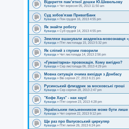
Відкриття пам’ятної дошки Ю.Шевельову
Кувалда
»
Чет вересня 05, 2013 11:50 am
Суд зобов'язав ПриватБанк
Кувалда
»
Пон грудня 16, 2013 4:55 pm
Як знайти роботу
Кувалда
»
Суб грудня 14, 2013 4:55 pm
Земляки вшанували академіка-мовознавця 
Кувалда
»
П'ят листопада 15, 2013 5:32 pm
Як сліпий з глухим говорили
Кувалда
»
Чет листопада 14, 2013 2:56 pm
«Гуманітарна» провокація. Кому вигідно?
Кувалда
»
Сер листопада 06, 2013 4:29 pm
Мовна ситуація очима вихідця з Донбасу
Кувалда
»
Вів серпня 27, 2013 6:21 pm
Русинський флиздрик за московські гроші
Кувалда
»
Сер серпня 28, 2013 2:47 pm
"Кофе Хауз" - нах хауз!
Кувалда
»
П'ят серпня 23, 2013 4:28 pm
Українським письменником може бути лише 
Кувалда
»
Чет серпня 22, 2013 9:12 pm
Ще раз про Валуєвський циркуляр
Кувалда
»
П'ят липня 26, 2013 6:24 pm