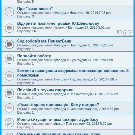
Відповіді:
5
Про "захоплюючі"
Останнє повідомлення
Кувалда
«
Нед січня 19, 2014 7:03 pm
Відповіді:
3
Відкриття пам’ятної дошки Ю.Шевельову
Останнє повідомлення
Наталя
«
Вів грудня 17, 2013 5:01 pm
Відповіді:
14
1
2
Суд зобов'язав ПриватБанк
Останнє повідомлення
Кувалда
«
Пон грудня 16, 2013 5:25 pm
Відповіді:
1
Як знайти роботу
Останнє повідомлення
Кувалда
«
Суб грудня 14, 2013 5:00 pm
Відповіді:
1
Земляки вшанували академіка-мовознавця «дошкою». З
помилками
Останнє повідомлення
Анатолій
«
Нед листопада 17, 2013 7:28 pm
Відповіді:
4
Як сліпий з глухим говорили
Останнє повідомлення
Кувалда
«
Чет листопада 14, 2013 3:16 pm
Відповіді:
1
«Гуманітарна» провокація. Кому вигідно?
Останнє повідомлення
Кувалда
«
Сер листопада 06, 2013 4:36 pm
Відповіді:
1
Мовна ситуація очима вихідця з Донбасу
Останнє повідомлення
вітько
«
Пон вересня 02, 2013 8:20 pm
Відповіді:
1
Русинський флиздрик за московські гроші