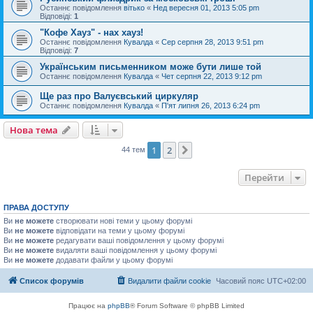
Останнє повідомлення
вітько
«
Нед вересня 01, 2013 5:05 pm
Відповіді:
1
"Кофе Хауз" - нах хауз!
Останнє повідомлення
Кувалда
«
Сер серпня 28, 2013 9:51 pm
Відповіді:
7
Українським письменником може бути лише той
Останнє повідомлення
Кувалда
«
Чет серпня 22, 2013 9:12 pm
Ще раз про Валуєвський циркуляр
Останнє повідомлення
Кувалда
«
П'ят липня 26, 2013 6:24 pm
Нова тема
1
2
Далі
44 тем
Перейти
ПРАВА ДОСТУПУ
Ви
не можете
створювати нові теми у цьому форумі
Ви
не можете
відповідати на теми у цьому форумі
Ви
не можете
редагувати ваші повідомлення у цьому форумі
Ви
не можете
видаляти ваші повідомлення у цьому форумі
Ви
не можете
додавати файли у цьому форумі
Список форумів
Видалити файли cookie
Часовий пояс
UTC+02:00
Працює на
phpBB
® Forum Software © phpBB Limited