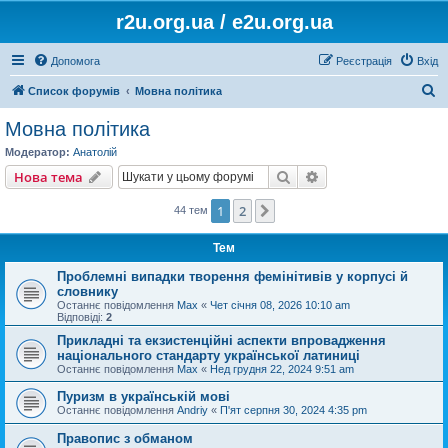
r2u.org.ua / e2u.org.ua
Допомога
Реєстрація
Вхід
П
Список форумів
Мовна політика
о
Мовна політика
ш
Модератор:
Анатолій
у
Пошук
Розширений пошу
Нова тема
к
1
2
Далі
44 тем
Тем
Проблемні випадки творення фемінітивів у корпусі й
словнику
Останнє повідомлення
Max
«
Чет січня 08, 2026 10:10 am
Відповіді:
2
Прикладні та екзистенційні аспекти впровадження
національного стандарту української латиниці
Останнє повідомлення
Max
«
Нед грудня 22, 2024 9:51 am
Пуризм в українській мові
Останнє повідомлення
Andriy
«
П'ят серпня 30, 2024 4:35 pm
Правопис з обманом