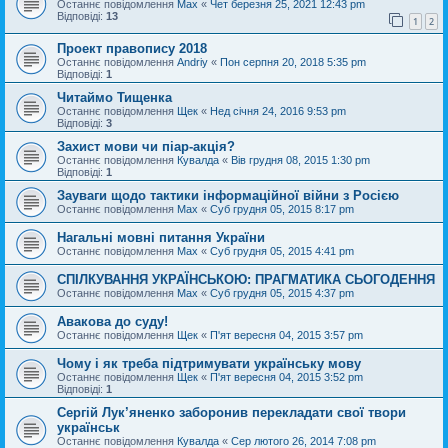
Останнє повідомлення
Max
«
Чет березня 25, 2021 12:43 pm
Відповіді:
13
1
2
Проект правопису 2018
Останнє повідомлення
Andriy
«
Пон серпня 20, 2018 5:35 pm
Відповіді:
1
Читаймо Тищенка
Останнє повідомлення
Щек
«
Нед січня 24, 2016 9:53 pm
Відповіді:
3
Захист мови чи піар-акція?
Останнє повідомлення
Кувалда
«
Вів грудня 08, 2015 1:30 pm
Відповіді:
1
Зауваги щодо тактики інформаційної війни з Росією
Останнє повідомлення
Max
«
Суб грудня 05, 2015 8:17 pm
Нагальні мовні питання України
Останнє повідомлення
Max
«
Суб грудня 05, 2015 4:41 pm
СПІЛКУВАННЯ УКРАЇНСЬКОЮ: ПРАГМАТИКА СЬОГОДЕННЯ
Останнє повідомлення
Max
«
Суб грудня 05, 2015 4:37 pm
Авакова до суду!
Останнє повідомлення
Щек
«
П'ят вересня 04, 2015 3:57 pm
Чому і як треба підтримувати українську мову
Останнє повідомлення
Щек
«
П'ят вересня 04, 2015 3:52 pm
Відповіді:
1
Сергій Лук’яненко заборонив перекладати свої твори
українськ
Останнє повідомлення
Кувалда
«
Сер лютого 26, 2014 7:08 pm