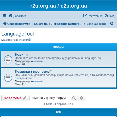
r2u.org.ua / e2u.org.ua
Допомога
Реєстрація
Вхід
П
Список форумів
r2u.org.ua
Локалізація та програмні засоби
LanguageTool
о
LanguageTool
ш
Модератор:
Анатолій
у
Форум
к
Новини
Новини та оголошення про підтримку української в LanguageTool
Модератор:
Анатолій
Тем:
76
Помилки і пропозиції
Помилки, знайдені при перевірці української граматики, а також пропозиції
з покращення
Модератор:
Анатолій
Тем:
214
Пошук
Розширений пошу
Нова тема
1 тема • Сторінка
1
з
1
Тем