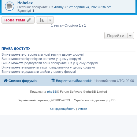
Hobelex
Останнє повідомлення
Andriy
«
Чет серпня 24, 2023 6:36 pm
Відповіді:
1
Нова тема
1 тема • Сторінка
1
з
1
Перейти
ПРАВА ДОСТУПУ
Ви
не можете
створювати нові теми у цьому форумі
Ви
не можете
відповідати на теми у цьому форумі
Ви
не можете
редагувати ваші повідомлення у цьому форумі
Ви
не можете
видаляти ваші повідомлення у цьому форумі
Ви
не можете
додавати файли у цьому форумі
Список форумів
Видалити файли cookie
Часовий пояс
UTC+02:00
Працює на
phpBB
® Forum Software © phpBB Limited
Український переклад © 2005-2023
Українська підтримка phpBB
Конфіденційність
|
Умови