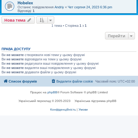
Hobelex
Останнє повідомлення
Andriy
«
Чет серпня 24, 2023 6:36 pm
Відповіді:
1
Нова тема
1 тема • Сторінка
1
з
1
Перейти
ПРАВА ДОСТУПУ
Ви
не можете
створювати нові теми у цьому форумі
Ви
не можете
відповідати на теми у цьому форумі
Ви
не можете
редагувати ваші повідомлення у цьому форумі
Ви
не можете
видаляти ваші повідомлення у цьому форумі
Ви
не можете
додавати файли у цьому форумі
Список форумів
Видалити файли cookie
Часовий пояс
UTC+02:00
Працює на
phpBB
® Forum Software © phpBB Limited
Український переклад © 2005-2023
Українська підтримка phpBB
Конфіденційність
|
Умови