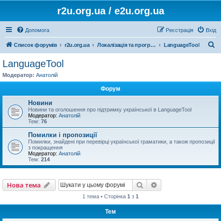
r2u.org.ua / e2u.org.ua
Допомога
Реєстрація
Вхід
П
Список форумів
r2u.org.ua
Локалізація та програмні засоби
LanguageTool
о
LanguageTool
ш
Модератор:
Анатолій
у
Форум
к
Новини
Новини та оголошення про підтримку української в LanguageTool
Модератор:
Анатолій
Тем:
76
Помилки і пропозиції
Помилки, знайдені при перевірці української граматики, а також пропозиції
з покращення
Модератор:
Анатолій
Тем:
214
Пошук
Розширений пошу
Нова тема
1 тема • Сторінка
1
з
1
Тем