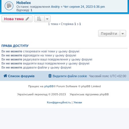
Hobelex
Останнє повідомлення
Andriy
«
Чет серпня 24, 2023 6:36 pm
Відповіді:
1
Нова тема
1 тема • Сторінка
1
з
1
Перейти
ПРАВА ДОСТУПУ
Ви
не можете
створювати нові теми у цьому форумі
Ви
не можете
відповідати на теми у цьому форумі
Ви
не можете
редагувати ваші повідомлення у цьому форумі
Ви
не можете
видаляти ваші повідомлення у цьому форумі
Ви
не можете
додавати файли у цьому форумі
Список форумів
Видалити файли cookie
Часовий пояс
UTC+02:00
Працює на
phpBB
® Forum Software © phpBB Limited
Український переклад © 2005-2023
Українська підтримка phpBB
Конфіденційність
|
Умови