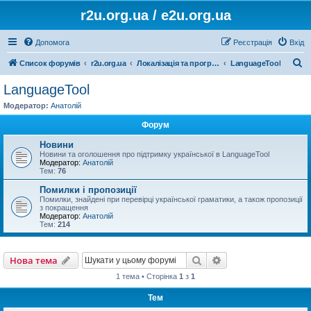
r2u.org.ua / e2u.org.ua
Допомога
Реєстрація
Вхід
П
Список форумів
r2u.org.ua
Локалізація та програмні засоби
LanguageTool
о
LanguageTool
ш
Модератор:
Анатолій
у
Форум
к
Новини
Новини та оголошення про підтримку української в LanguageTool
Модератор:
Анатолій
Тем:
76
Помилки і пропозиції
Помилки, знайдені при перевірці української граматики, а також пропозиції
з покращення
Модератор:
Анатолій
Тем:
214
Пошук
Розширений пошу
Нова тема
1 тема • Сторінка
1
з
1
Тем