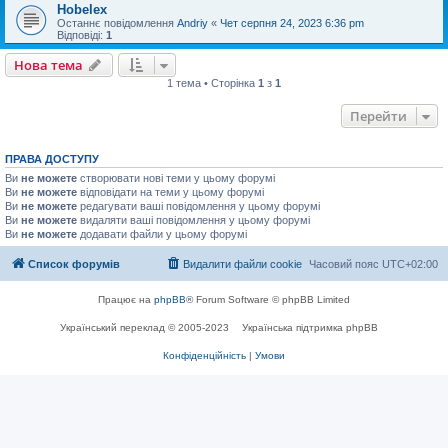
Hobelex
Останнє повідомлення
Andriy
«
Чет серпня 24, 2023 6:36 pm
Відповіді:
1
Нова тема
1 тема • Сторінка
1
з
1
Перейти
ПРАВА ДОСТУПУ
Ви
не можете
створювати нові теми у цьому форумі
Ви
не можете
відповідати на теми у цьому форумі
Ви
не можете
редагувати ваші повідомлення у цьому форумі
Ви
не можете
видаляти ваші повідомлення у цьому форумі
Ви
не можете
додавати файли у цьому форумі
Список форумів
Видалити файли cookie
Часовий пояс
UTC+02:00
Працює на
phpBB
® Forum Software © phpBB Limited
Український переклад © 2005-2023
Українська підтримка phpBB
Конфіденційність
|
Умови