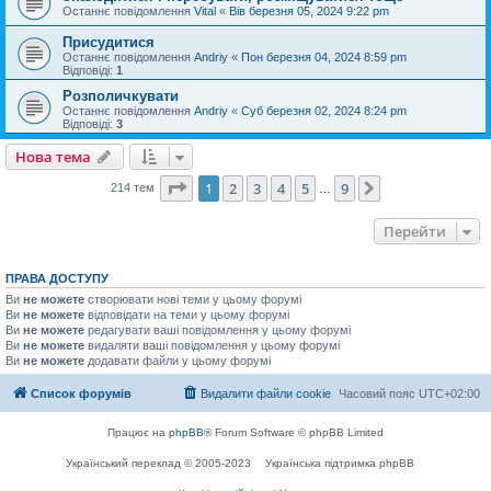
Останнє повідомлення
Vital
«
Вів березня 05, 2024 9:22 pm
Присудитися
Останнє повідомлення
Andriy
«
Пон березня 04, 2024 8:59 pm
Відповіді:
1
Розполичкувати
Останнє повідомлення
Andriy
«
Суб березня 02, 2024 8:24 pm
Відповіді:
3
Нова тема
Сторінка
1
з
9
1
2
3
4
5
9
Далі
214 тем
…
Перейти
ПРАВА ДОСТУПУ
Ви
не можете
створювати нові теми у цьому форумі
Ви
не можете
відповідати на теми у цьому форумі
Ви
не можете
редагувати ваші повідомлення у цьому форумі
Ви
не можете
видаляти ваші повідомлення у цьому форумі
Ви
не можете
додавати файли у цьому форумі
Список форумів
Видалити файли cookie
Часовий пояс
UTC+02:00
Працює на
phpBB
® Forum Software © phpBB Limited
Український переклад © 2005-2023
Українська підтримка phpBB