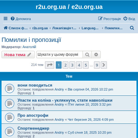
r2u.org.ua / e2u.org.ua
Допомога
Реєстрація
Вхід
П
Список форумів
r2u.org.ua
Локалізація та програмні засоби
LanguageTool
Помилки і пропозиції
о
Помилки і пропозиції
ш
Модератор:
Анатолій
у
Пошук
Розширений пошу
Нова тема
к
Сторінка
1
з
9
1
2
3
4
5
9
Далі
214 тем
…
Тем
вони поводиться
Останнє повідомлення
Andriy
«
Вів серпня 04, 2026 10:22 pm
Відповіді:
1
Упасти на коліна - уклякнути, стати навколішки
Останнє повідомлення
Andriy
«
П'ят липня 10, 2026 3:32 pm
Відповіді:
1
Про апострофи
Останнє повідомлення
Andriy
«
Чет березня 26, 2026 4:09 pm
Спортменеджер
Останнє повідомлення
Andriy
«
Суб січня 18, 2025 10:20 pm
Відповіді:
2