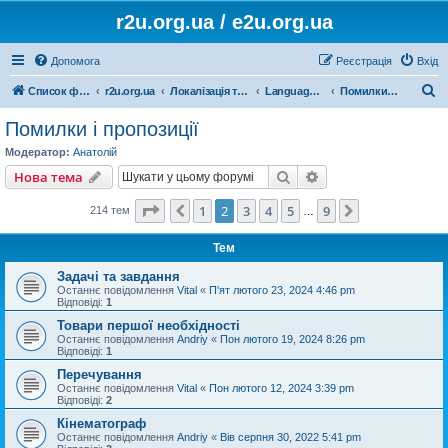
r2u.org.ua / e2u.org.ua
Допомога
Реєстрація
Вхід
П
Список форумів
r2u.org.ua
Локалізація та програмні засоби
LanguageTool
Помилки і пропозиції
о
Помилки і пропозиції
ш
Модератор:
Анатолій
у
Пошук
Розширений пошу
Нова тема
к
Сторінка
2
з
9
1
2
3
4
5
9
Поперед.
Далі
214 тем
…
Тем
Задачі та завдання
Останнє повідомлення
Vital
«
П'ят лютого 23, 2024 4:46 pm
Відповіді:
1
Товари першої необхідності
Останнє повідомлення
Andriy
«
Пон лютого 19, 2024 8:26 pm
Відповіді:
1
Перечування
Останнє повідомлення
Vital
«
Пон лютого 12, 2024 3:39 pm
Відповіді:
2
Кінематограф
Останнє повідомлення
Andriy
«
Вів серпня 30, 2022 5:41 pm