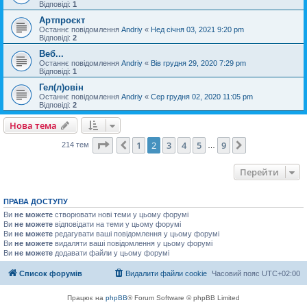
Відповіді:
1
Артпроєкт
Останнє повідомлення
Andriy
«
Нед січня 03, 2021 9:20 pm
Відповіді:
2
Веб...
Останнє повідомлення
Andriy
«
Вів грудня 29, 2020 7:29 pm
Відповіді:
1
Гел(л)овін
Останнє повідомлення
Andriy
«
Сер грудня 02, 2020 11:05 pm
Відповіді:
2
Нова тема
Сторінка
2
з
9
1
2
3
4
5
9
Поперед.
Далі
214 тем
…
Перейти
ПРАВА ДОСТУПУ
Ви
не можете
створювати нові теми у цьому форумі
Ви
не можете
відповідати на теми у цьому форумі
Ви
не можете
редагувати ваші повідомлення у цьому форумі
Ви
не можете
видаляти ваші повідомлення у цьому форумі
Ви
не можете
додавати файли у цьому форумі
Список форумів
Видалити файли cookie
Часовий пояс
UTC+02:00
Працює на
phpBB
® Forum Software © phpBB Limited