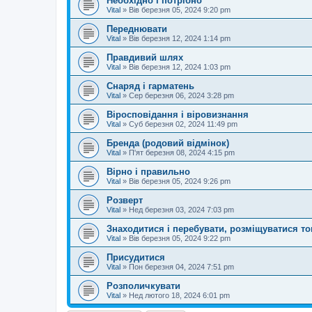
Необхідно і потрібно
Vital
»
Вів березня 05, 2024 9:20 pm
Переднювати
Vital
»
Вів березня 12, 2024 1:14 pm
Правдивий шлях
Vital
»
Вів березня 12, 2024 1:03 pm
Снаряд і гарматень
Vital
»
Сер березня 06, 2024 3:28 pm
Віросповідання і віровизнання
Vital
»
Суб березня 02, 2024 11:49 pm
Бренда (родовий відмінок)
Vital
»
П'ят березня 08, 2024 4:15 pm
Вірно і правильно
Vital
»
Вів березня 05, 2024 9:26 pm
Розверт
Vital
»
Нед березня 03, 2024 7:03 pm
Знаходитися і перебувати, розміщуватися т
Vital
»
Вів березня 05, 2024 9:22 pm
Присудитися
Vital
»
Пон березня 04, 2024 7:51 pm
Розполичкувати
Vital
»
Нед лютого 18, 2024 6:01 pm