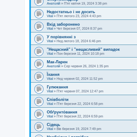
Анатолій
»
П'ят квітня 19, 2024 3:38 pm
Недостатньо і не досить
Vital
»
П'ят лютого 23, 2024 4:43 pm
Вхід заборонено
Vital
»
Чет березня 07, 2024 8:37 pm
У порівнянні з
Vital
»
Нед лютого 18, 2024 6:46 pm
"Нещасний" і "нещасливий" випадок
Vital
»
Пон березня 11, 2024 10:18 pm
Мак-Ларен
Анатолій
»
Сер червня 26, 2024 1:35 pm
Їхання
Vital
»
Нед червня 02, 2024 11:52 pm
Гулюкання
Vital
»
П'ят червня 07, 2024 12:47 pm
Співболіти
Vital
»
П'ят березня 22, 2024 6:58 pm
Обґрунто́вання
Vital
»
П'ят березня 22, 2024 6:59 pm
Сідець
Vital
»
Вів березня 19, 2024 7:49 pm