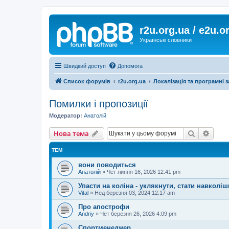
r2u.org.ua / e2u.o
Українські словники
Швидкий доступ
Допомога
Список форумів
r2u.org.ua
Локалізація та програмні 
Помилки і пропозиції
Модератор:
Анатолій
Пошук
Розш
Нова тема
ТЕМ
вони поводиться
Анатолій
»
Чет липня 16, 2026 12:41 pm
Упасти на коліна - уклякнути, стати навколіш
Vital
»
Нед березня 03, 2024 12:17 am
Про апострофи
Andriy
»
Чет березня 26, 2026 4:09 pm
Спортменеджер