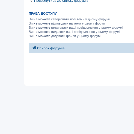
Повернутись до списку форумів
ПРАВА ДОСТУПУ
Ви
не можете
створювати нові теми у цьому форумі
Ви
не можете
відповідати на теми у цьому форумі
Ви
не можете
редагувати ваші повідомлення у цьому форумі
Ви
не можете
видаляти ваші повідомлення у цьому форумі
Ви
не можете
додавати файли у цьому форумі
Список форумів