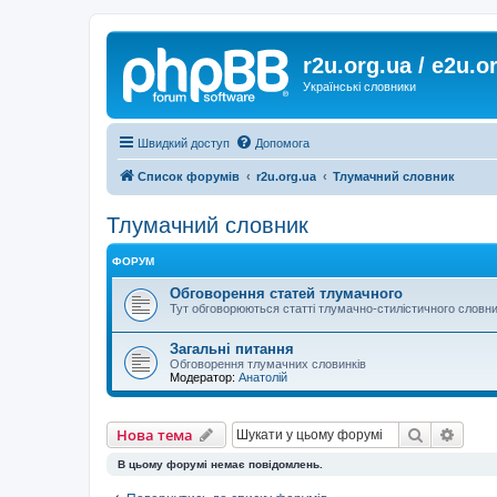
r2u.org.ua / e2u.o
Українські словники
Швидкий доступ
Допомога
Список форумів
r2u.org.ua
Тлумачний словник
Тлумачний словник
ФОРУМ
Обговорення статей тлумачного
Тут обговорюються статті тлумачно-стилістичного словни
Загальні питання
Обговорення тлумачних словинків
Модератор:
Анатолій
Пошук
Розш
Нова тема
В цьому форумі немає повідомлень.