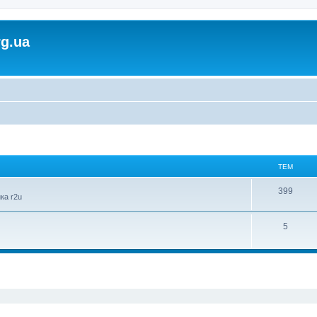
rg.ua
ТЕМ
Т
399
ка r2u
е
Т
5
м
е
м
ирений пошук