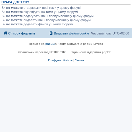
ПРАВА ДОСТУПУ
Ви
не можете
створювати нові теми у цьому форумі
Ви
не можете
відповідати на теми у цьому форумі
Ви
не можете
редагувати ваші повідомлення у цьому форумі
Ви
не можете
видаляти ваші повідомлення у цьому форумі
Ви
не можете
додавати файли у цьому форумі
Список форумів
Видалити файли cookie
Часовий пояс
UTC+02:00
Працює на
phpBB
® Forum Software © phpBB Limited
Український переклад © 2005-2023
Українська підтримка phpBB
Конфіденційність
|
Умови