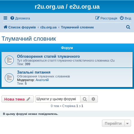
r2u.org.ua / e2u.org.ua
Допомога
Реєстрація
Вхід
П
Список форумів
r2u.org.ua
Тлумачний словник
о
Тлумачний словник
ш
Форум
у
к
Обговорення статей тлумачного
Тут обговорюються статті тлумачно-стилістичного словника r2u
Тем:
399
Загальні питання
Обговорення тлумачних словинків
Модератор:
Анатолій
Тем:
5
Пошук
Розширений пошу
Нова тема
0 тем • Сторінка
1
з
1
В цьому форумі немає повідомлень.
Перейти