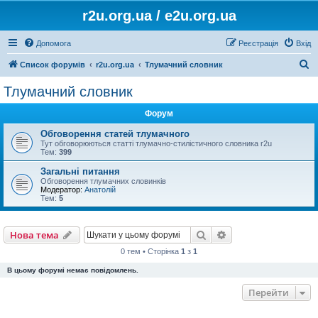
r2u.org.ua / e2u.org.ua
Допомога
Реєстрація
Вхід
П
Список форумів
r2u.org.ua
Тлумачний словник
о
Тлумачний словник
ш
Форум
у
к
Обговорення статей тлумачного
Тут обговорюються статті тлумачно-стилістичного словника r2u
Тем:
399
Загальні питання
Обговорення тлумачних словинків
Модератор:
Анатолій
Тем:
5
Пошук
Розширений пошу
Нова тема
0 тем • Сторінка
1
з
1
В цьому форумі немає повідомлень.
Перейти