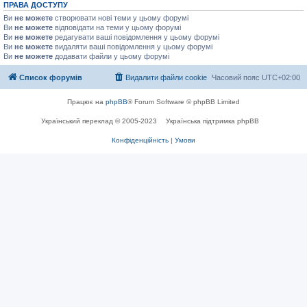
ПРАВА ДОСТУПУ
Ви
не можете
створювати нові теми у цьому форумі
Ви
не можете
відповідати на теми у цьому форумі
Ви
не можете
редагувати ваші повідомлення у цьому форумі
Ви
не можете
видаляти ваші повідомлення у цьому форумі
Ви
не можете
додавати файли у цьому форумі
Список форумів
Видалити файли cookie
Часовий пояс
UTC+02:00
Працює на
phpBB
® Forum Software © phpBB Limited
Український переклад © 2005-2023
Українська підтримка phpBB
Конфіденційність
|
Умови