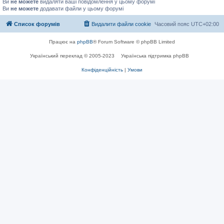
Ви
не можете
видаляти ваші повідомлення у цьому форумі
Ви
не можете
додавати файли у цьому форумі
Список форумів
Видалити файли cookie
Часовий пояс
UTC+02:00
Працює на
phpBB
® Forum Software © phpBB Limited
Український переклад © 2005-2023
Українська підтримка phpBB
Конфіденційність
|
Умови