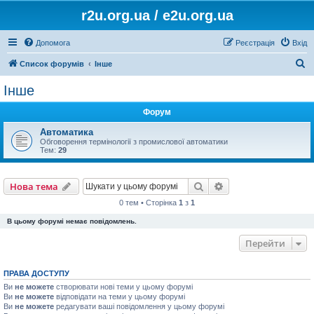
r2u.org.ua / e2u.org.ua
Допомога
Реєстрація
Вхід
П
Список форумів
Інше
о
Інше
ш
Форум
у
к
Автоматика
Обговорення термінології з промислової автоматики
Тем:
29
Пошук
Розширений пошу
Нова тема
0 тем • Сторінка
1
з
1
В цьому форумі немає повідомлень.
Перейти
ПРАВА ДОСТУПУ
Ви
не можете
створювати нові теми у цьому форумі
Ви
не можете
відповідати на теми у цьому форумі
Ви
не можете
редагувати ваші повідомлення у цьому форумі