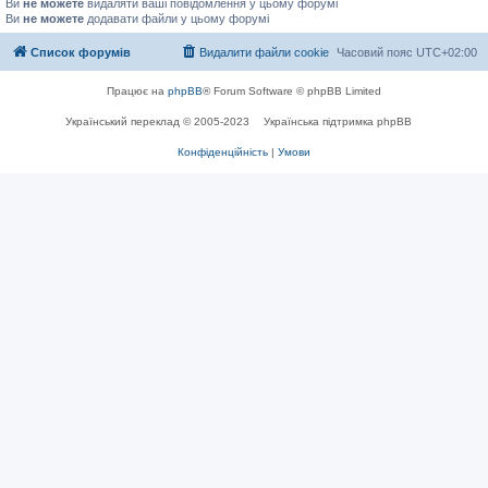
Ви
не можете
видаляти ваші повідомлення у цьому форумі
Ви
не можете
додавати файли у цьому форумі
Список форумів
Видалити файли cookie
Часовий пояс
UTC+02:00
Працює на
phpBB
® Forum Software © phpBB Limited
Український переклад © 2005-2023
Українська підтримка phpBB
Конфіденційність
|
Умови