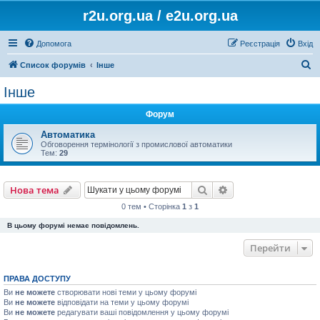
r2u.org.ua / e2u.org.ua
Допомога
Реєстрація
Вхід
П
Список форумів
Інше
о
Інше
ш
Форум
у
к
Автоматика
Обговорення термінології з промислової автоматики
Тем:
29
Пошук
Розширений пошу
Нова тема
0 тем • Сторінка
1
з
1
В цьому форумі немає повідомлень.
Перейти
ПРАВА ДОСТУПУ
Ви
не можете
створювати нові теми у цьому форумі
Ви
не можете
відповідати на теми у цьому форумі
Ви
не можете
редагувати ваші повідомлення у цьому форумі